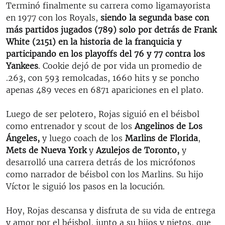
Terminó finalmente su carrera como ligamayorista
en 1977 con los Royals,
siendo la segunda base con
más partidos jugados (789) solo por detrás de Frank
White (2151) en la historia de la franquicia y
participando en los playoffs del 76 y 77 contra los
Yankees
. Cookie dejó de por vida un promedio de
.263, con 593 remolcadas, 1660 hits y se poncho
apenas 489 veces en 6871 apariciones en el plato.
Luego de ser pelotero, Rojas siguió en el béisbol
como entrenador y scout de los
Angelinos de Los
Ángeles,
y luego coach de los
Marlins de Florida
,
Mets de Nueva York
y
Azulejos de Toronto,
y
desarrolló una carrera detrás de los micrófonos
como narrador de béisbol con los Marlins. Su hijo
Víctor le siguió los pasos en la locución.
Hoy, Rojas descansa y disfruta de su vida de entrega
y amor por el béisbol, junto a su hijos y nietos, que