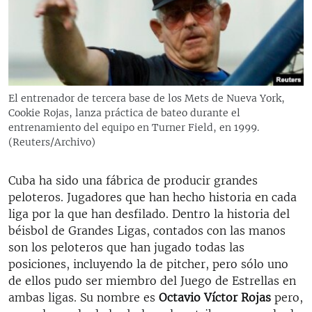
RADIO MARTÍ
ESPECIALES
MULTIMEDIA
ESPECIALES
EDITORIALES
LA REALIDAD DE LA VIVIENDA EN CUBA
El entrenador de tercera base de los Mets de Nueva York,
Cookie Rojas, lanza práctica de bateo durante el
SER VIEJO EN CUBA
SÍGUENOS
entrenamiento del equipo en Turner Field, en 1999.
KENTU-CUBANO
(Reuters/Archivo)
LOS SANTOS DE HIALEAH
Cuba ha sido una fábrica de producir grandes
DESINFORMACIÓN RUSA EN AMÉRICA LATINA
peloteros. Jugadores que han hecho historia en cada
liga por la que han desfilado. Dentro la historia del
LA INVASIÓN DE RUSIA A UCRANIA
béisbol de Grandes Ligas, contados con las manos
son los peloteros que han jugado todas las
posiciones, incluyendo la de pitcher, pero sólo uno
de ellos pudo ser miembro del Juego de Estrellas en
ambas ligas. Su nombre es
Octavio Víctor Rojas
pero,