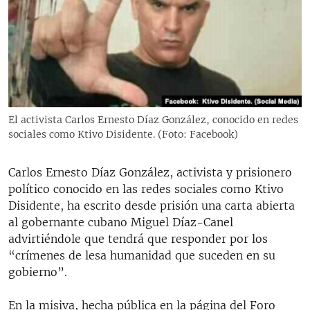
RADIO MARTÍ
ESPECIALES
MULTIMEDIA
ESPECIALES
EDITORIALES
LA REALIDAD DE LA VIVIENDA EN CUBA
SER VIEJO EN CUBA
El activista Carlos Ernesto Díaz González, conocido en redes
SÍGUENOS
sociales como Ktivo Disidente. (Foto: Facebook)
KENTU-CUBANO
LOS SANTOS DE HIALEAH
Carlos Ernesto Díaz González, activista y prisionero
DESINFORMACIÓN RUSA EN AMÉRICA LATINA
político conocido en las redes sociales como Ktivo
Disidente, ha escrito desde prisión una carta abierta
LA INVASIÓN DE RUSIA A UCRANIA
al gobernante cubano Miguel Díaz-Canel
advirtiéndole que tendrá que responder por los
“crímenes de lesa humanidad que suceden en su
gobierno”.
En la misiva, hecha pública en la página del Foro