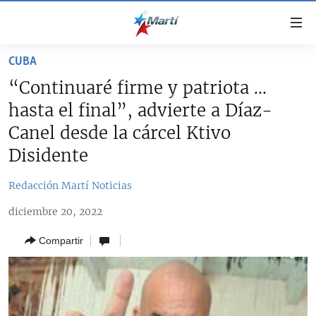
Enlaces
de
accesibilidad
CUBA
TITULARES
Ir
“Continuaré firme y patriota ...
al
CUBA
hasta el final”, advierte a Díaz-
contenido
ESTADOS UNIDOS
principal
CUBA
Canel desde la cárcel Ktivo
Ir
AMÉRICA LATINA
Disidente
DERECHOS HUMANOS
ESTADOS UNIDOS
a
INMIGRACIÓN
la
#11JCUBA, 5 AÑOS DESPUÉS
AMÉRICA 250
Redacción Martí Noticias
navegación
MUNDO
INFORME DEL DEPARTAMENTO DE ESTADO DE EEUU
principal
diciembre 20, 2022
SOBRE CUBA
DEPORTES
Ir
Compartir
a
ARTE Y ENTRETENIMIENTO
la
OPINIÓN GRÁFICA
búsqueda
AUDIOVISUALES MARTÍ