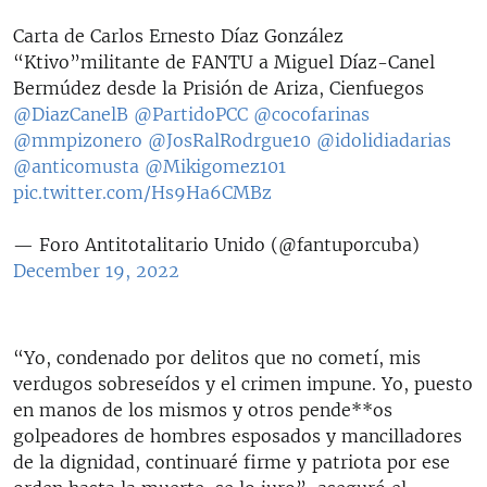
Carta de Carlos Ernesto Díaz González
“Ktivo”militante de FANTU a Miguel Díaz-Canel
Bermúdez desde la Prisión de Ariza, Cienfuegos
@DiazCanelB
@PartidoPCC
@cocofarinas
@mmpizonero
@JosRalRodrgue10
@idolidiadarias
@anticomusta
@Mikigomez101
pic.twitter.com/Hs9Ha6CMBz
— Foro Antitotalitario Unido (@fantuporcuba)
December 19, 2022
“Yo, condenado por delitos que no cometí, mis
verdugos sobreseídos y el crimen impune. Yo, puesto
en manos de los mismos y otros pende**os
golpeadores de hombres esposados y mancilladores
de la dignidad, continuaré firme y patriota por ese