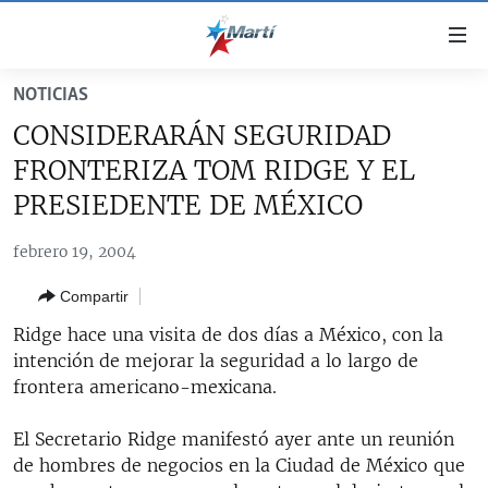
Enlaces
de
accesibilidad
NOTICIAS
TITULARES
Ir
CONSIDERARÁN SEGURIDAD
al
CUBA
FRONTERIZA TOM RIDGE Y EL
contenido
ESTADOS UNIDOS
principal
CUBA
PRESIEDENTE DE MÉXICO
Ir
AMÉRICA LATINA
DERECHOS HUMANOS
ESTADOS UNIDOS
a
febrero 19, 2004
INMIGRACIÓN
la
#11JCUBA, 5 AÑOS DESPUÉS
AMÉRICA 250
Compartir
navegación
MUNDO
INFORME DEL DEPARTAMENTO DE ESTADO DE EEUU
principal
Ridge hace una visita de dos días a México, con la
SOBRE CUBA
DEPORTES
Ir
intención de mejorar la seguridad a lo largo de
a
frontera americano-mexicana.
ARTE Y ENTRETENIMIENTO
la
OPINIÓN GRÁFICA
búsqueda
El Secretario Ridge manifestó ayer ante un reunión
de hombres de negocios en la Ciudad de México que
AUDIOVISUALES MARTÍ