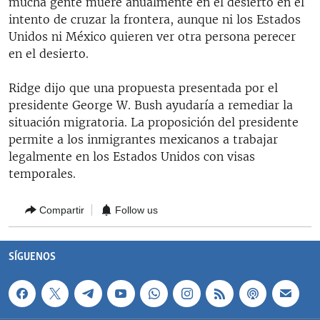
mucha gente muere anualmente en el desierto en el
RADIO MARTÍ
intento de cruzar la frontera, aunque ni los Estados
Unidos ni México quieren ver otra persona perecer
ESPECIALES
en el desierto.
MULTIMEDIA
ESPECIALES
Ridge dijo que una propuesta presentada por el
EDITORIALES
LA REALIDAD DE LA VIVIENDA EN CUBA
presidente George W. Bush ayudaría a remediar la
SER VIEJO EN CUBA
situación migratoria. La proposición del presidente
SÍGUENOS
permite a los inmigrantes mexicanos a trabajar
KENTU-CUBANO
legalmente en los Estados Unidos con visas
LOS SANTOS DE HIALEAH
temporales.
DESINFORMACIÓN RUSA EN AMÉRICA LATINA
Compartir
Follow us
LA INVASIÓN DE RUSIA A UCRANIA
SÍGUENOS