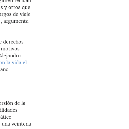
égimen reciban
os y otros que
argos de viaje
s”, argumenta
de derechos
r motivos
 Alejandro
on la vida el
iano
rsión de la
ilidades
ático
a una veintena