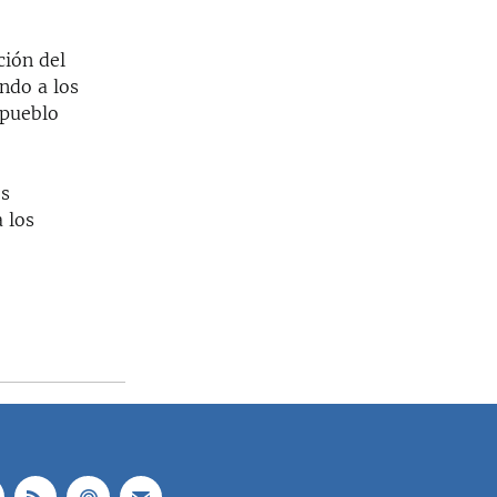
ción del
ndo a los
 pueblo
os
 los