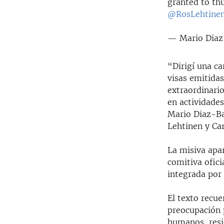
granted to th
@RosLehtine
— Mario Diaz
“Dirigí una c
visas emitidas
extraordinari
en actividades
Mario Diaz-Bal
Lehtinen y Car
La misiva apar
comitiva ofic
integrada por 
El texto recu
preocupación 
humanos, resid