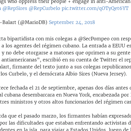
ugs who oppress their people + engage in anti-American 
n
@RepSires
@RepCurbelo
pic.twitter.com/qOTyQet6YT
-Balart (@MarioDB)
September 24, 2018
arta bipartidista con mis colegas a @SecPompeo con resp
 a los agentes del régimen cubano. La entrada a EEUU es
o y no debe otorgarse a matones que oprimen a su gente
 antiamericanas”, escribió en su cuenta de Twitter el re
art, firmante del texto junto a sus colegas republicano
los Curbelo, y el demócrata Albio Sires (Nueva Jersey).
ece fechada el 21 de septiembre, apenas dos días antes 
ial cubana desembarcara en Nueva York, encabezada por 
tres ministros y otros altos funcionarios del régimen cas
erda que el pasado marzo, los firmantes habían expresad
por las dificultades que estaban enfrentando activistas 
entes en la isla, para viajar a Estados Unidos, luego de 