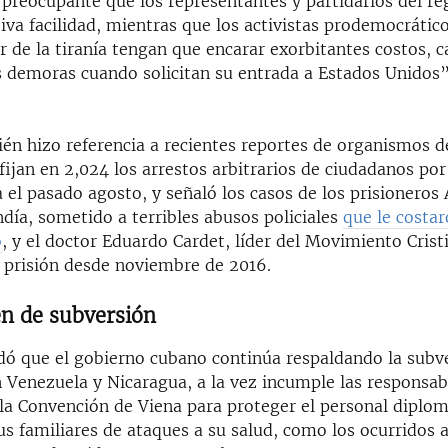
 preocupante que los representantes y partidarios del r
tiva facilidad, mientras que los activistas prodemocrátic
 de la tiranía tengan que encarar exorbitantes costos, c
es demoras cuando solicitan su entrada a Estados Unido
ién hizo referencia a recientes reportes de organismos 
ijan en 2,024 los arrestos arbitrarios de ciudadanos po
a el pasado agosto, y señaló los casos de los prisioneros
ía, sometido a terribles abusos policiales
que le costar
o
, y el doctor Eduardo Cardet, líder del Movimiento Crist
n prisión desde noviembre de 2016.
n de subversión
ó que el gobierno cubano continúa respaldando la subve
 Venezuela y Nicaragua, a la vez incumple las responsab
 la Convención de Viena para proteger el personal diplom
us familiares de ataques a su salud, como los ocurridos 