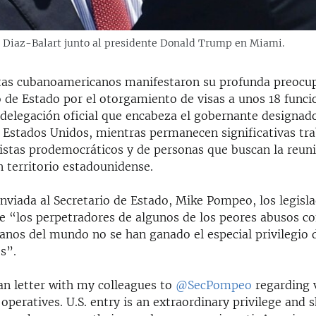
 Diaz-Balart junto al presidente Donald Trump en Miami.
tas cubanoamericanos manifestaron su profunda preocup
de Estado por el otorgamiento de visas a unos 18 funci
 delegación oficial que encabeza el gobernante designad
 Estados Unidos, mientras permanecen significativas tra
vistas prodemocráticos y de personas que buscan la reuni
n territorio estadounidense.
nviada al Secretario de Estado, Mike Pompeo, los legisl
e “los perpetradores de algunos de los peores abusos co
nos del mundo no se han ganado el especial privilegio 
s”.
an letter with my colleagues to
@SecPompeo
regarding v
peratives. U.S. entry is an extraordinary privilege and 