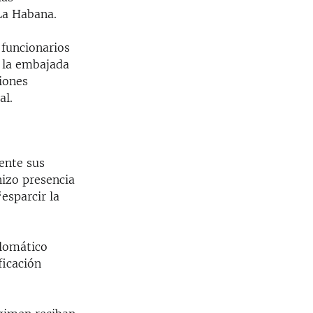
La Habana.
 funcionarios
e la embajada
iones
al.
ente sus
hizo presencia
esparcir la
plomático
ficación