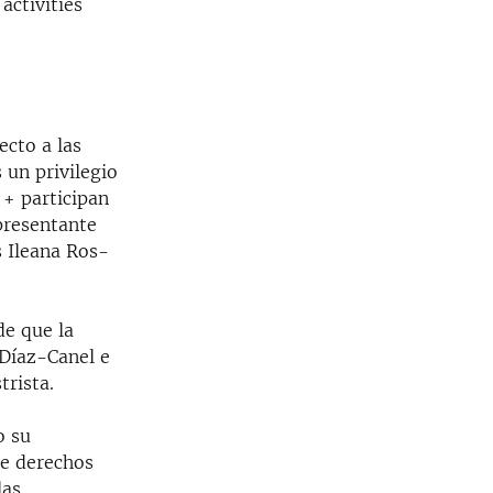
activities
ecto a las
 un privilegio
 + participan
presentante
s Ileana Ros-
de que la
Díaz-Canel e
trista.
o su
de derechos
las