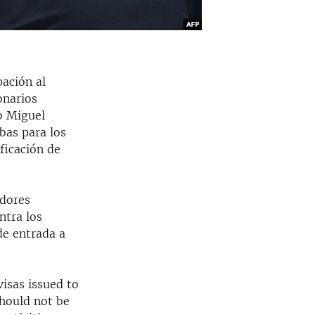
ación al
onarios
o Miguel
bas para los
ficación de
adores
ntra los
de entrada a
isas issued to
should not be