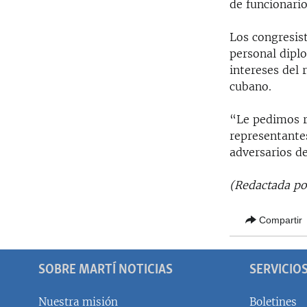
de funcionari
Los congresis
personal dipl
intereses del 
cubano.
“Le pedimos r
representante
adversarios de
(Redactada po
Compartir
SOBRE MARTÍ NOTICIAS
SERVICIO
Nuestra misión
Boletines