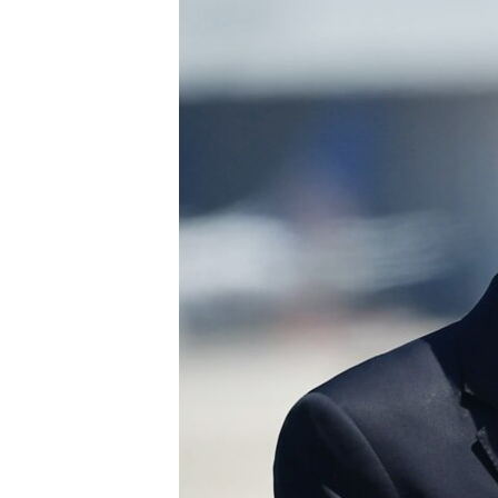
RADIO MARTÍ
ESPECIALES
MULTIMEDIA
ESPECIALES
EDITORIALES
LA REALIDAD DE LA VIVIENDA EN
CUBA
SER VIEJO EN CUBA
KENTU-CUBANO
LOS SANTOS DE HIALEAH
DESINFORMACIÓN RUSA EN
AMÉRICA LATINA
LA INVASIÓN DE RUSIA A UCRANIA