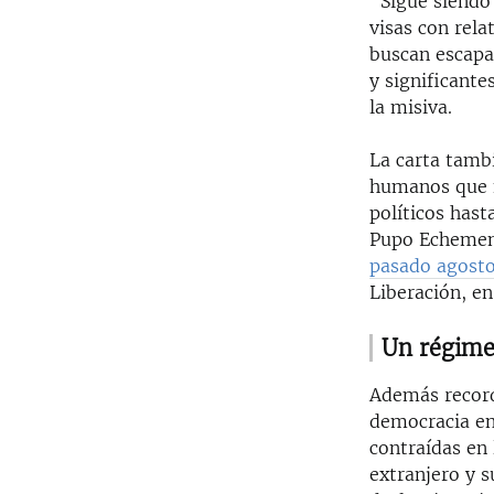
“Sigue siendo
visas con rela
buscan escapar
y significant
la misiva.
La carta tamb
humanos que f
políticos hast
Pupo Echemend
pasado agost
Liberación, e
Un régime
Además record
democracia en
contraídas en
extranjero y s