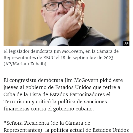
RADIO MARTÍ
ESPECIALES
MULTIMEDIA
ESPECIALES
EDITORIALES
LA REALIDAD DE LA VIVIENDA EN CUBA
SER VIEJO EN CUBA
El legislador demócrata Jim McGovern, en la Cámara de
SÍGUENOS
Representantes de EEUU el 18 de septiembre de 2023.
KENTU-CUBANO
(AP/Mariam Zuhaib).
LOS SANTOS DE HIALEAH
El congresista demócrata Jim McGovern pidió este
DESINFORMACIÓN RUSA EN AMÉRICA LATINA
jueves al gobierno de Estados Unidos que retire a
LA INVASIÓN DE RUSIA A UCRANIA
Cuba de la Lista de Estados Patrocinadores el
Terrorismo y criticó la política de sanciones
financieras contra el gobierno cubano.
"Señora Presidenta (de la Cámara de
Representantes), la política actual de Estados Unidos