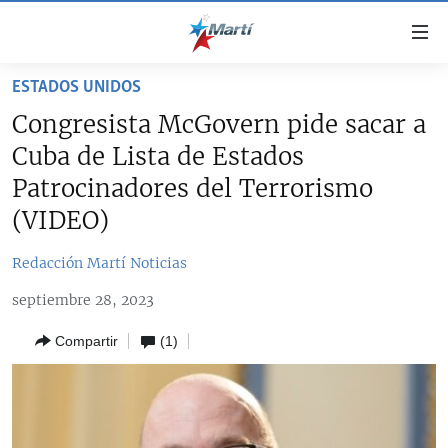
Enlaces
de
accesibilidad
ESTADOS UNIDOS
TITULARES
Ir
Congresista McGovern pide sacar a
al
CUBA
Cuba de Lista de Estados
contenido
ESTADOS UNIDOS
principal
CUBA
Patrocinadores del Terrorismo
Ir
AMÉRICA LATINA
(VIDEO)
DERECHOS HUMANOS
ESTADOS UNIDOS
a
INMIGRACIÓN
la
#11JCUBA, 5 AÑOS DESPUÉS
AMÉRICA 250
Redacción Martí Noticias
navegación
MUNDO
INFORME DEL DEPARTAMENTO DE ESTADO DE EEUU
principal
septiembre 28, 2023
SOBRE CUBA
DEPORTES
Ir
Compartir
(1)
a
ARTE Y ENTRETENIMIENTO
la
OPINIÓN GRÁFICA
búsqueda
AUDIOVISUALES MARTÍ