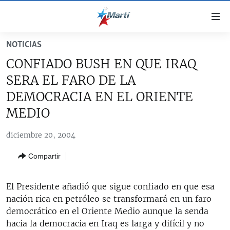
Enlaces
de
accesibilidad
NOTICIAS
TITULARES
Ir
CONFIADO BUSH EN QUE IRAQ
al
CUBA
SERA EL FARO DE LA
contenido
ESTADOS UNIDOS
principal
CUBA
DEMOCRACIA EN EL ORIENTE
Ir
AMÉRICA LATINA
MEDIO
DERECHOS HUMANOS
ESTADOS UNIDOS
a
INMIGRACIÓN
la
#11JCUBA, 5 AÑOS DESPUÉS
AMÉRICA 250
diciembre 20, 2004
navegación
MUNDO
INFORME DEL DEPARTAMENTO DE ESTADO DE EEUU
principal
Compartir
SOBRE CUBA
DEPORTES
Ir
a
ARTE Y ENTRETENIMIENTO
El Presidente añadió que sigue confiado en que esa
la
nación rica en petróleo se transformará en un faro
OPINIÓN GRÁFICA
búsqueda
democrático en el Oriente Medio aunque la senda
AUDIOVISUALES MARTÍ
hacia la democracia en Iraq es larga y difícil y no