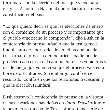
terminará con la elección del mes que viene para
RADIO MARTÍ
elegir la Asamblea Nacional que redactará la nueva
ESPECIALES
constitución del país.
MULTIMEDIA
ESPECIALES
“Lo que quiero decir es que las elecciones de enero
EDITORIALES
LA REALIDAD DE LA VIVIENDA EN CUBA
son el comienzo de un proceso y es importante que
el pueblo americano lo comprenda”, dijo Bush en la
SER VIEJO EN CUBA
conferencia de prensa. Añadió que la insurgencia
SÍGUENOS
KENTU-CUBANO
iraquí trata de “por todos los medios que puede
trastornar el proceso democrático... nadie puede
LOS SANTOS DE HIALEAH
predecir cada curva del camino en meses venideros y
DESINFORMACIÓN RUSA EN AMÉRICA LATINA
desde luego que yo no creo que el proceso va a estar
libre de dificultades. Sin embargo, confío en el
LA INVASIÓN DE RUSIA A UCRANIA
resultado. Confío en que los terroristas fracasarán y
que la elección triunfará”.
Bush sostuvo la conferencia de prensa en la víspera
de sus vacaciones navideñas en
Camp David
primero
y luego en su rancho de Texas. Abordó una serie de