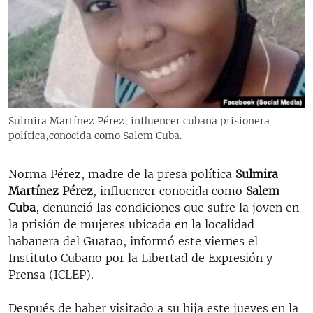
RADIO MARTÍ
ESPECIALES
MULTIMEDIA
ESPECIALES
EDITORIALES
LA REALIDAD DE LA VIVIENDA EN CUBA
SER VIEJO EN CUBA
Sulmira Martínez Pérez, influencer cubana prisionera
SÍGUENOS
política,conocida como Salem Cuba.
KENTU-CUBANO
LOS SANTOS DE HIALEAH
Norma Pérez, madre de la presa política
Sulmira
DESINFORMACIÓN RUSA EN AMÉRICA LATINA
Martínez Pérez
, influencer conocida como
Salem
Cuba
, denunció las condiciones que sufre la joven en
LA INVASIÓN DE RUSIA A UCRANIA
la prisión de mujeres ubicada en la localidad
habanera del Guatao, informó este viernes el
Instituto Cubano por la Libertad de Expresión y
Prensa (ICLEP).
Después de haber visitado a su hija este jueves en la