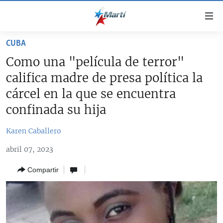
Enlaces
de
accesibilidad
CUBA
TITULARES
Ir
Como una "película de terror"
al
CUBA
califica madre de presa política la
contenido
ESTADOS UNIDOS
principal
CUBA
cárcel en la que se encuentra
Ir
AMÉRICA LATINA
confinada su hija
DERECHOS HUMANOS
ESTADOS UNIDOS
a
INMIGRACIÓN
la
#11JCUBA, 5 AÑOS DESPUÉS
AMÉRICA 250
Karen Caballero
navegación
MUNDO
INFORME DEL DEPARTAMENTO DE ESTADO DE EEUU
principal
abril 07, 2023
SOBRE CUBA
DEPORTES
Ir
Compartir
a
ARTE Y ENTRETENIMIENTO
la
OPINIÓN GRÁFICA
búsqueda
AUDIOVISUALES MARTÍ