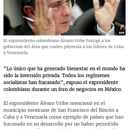
RADIO MARTÍ
ESPECIALES
MULTIMEDIA
ESPECIALES
EDITORIALES
LA REALIDAD DE LA VIVIENDA EN CUBA
El expresidente colombiano Álvaro Uribe fustigó a los
gobiernos del área que rinden pleitesía a los líderes de Cuba
SER VIEJO EN CUBA
SÍGUENOS
y Venezuela.
KENTU-CUBANO
LOS SANTOS DE HIALEAH
"Lo único que ha generado bienestar en el mundo ha
sido la inversión privada. Todos los regímenes
DESINFORMACIÓN RUSA EN AMÉRICA LATINA
socialistas han fracasado", expuso.el expresidente
LA INVASIÓN DE RUSIA A UCRANIA
colombiano durante un foro de negocios en México.
El expresidente Álvaro Uribe mencionó en el
municipio mexicano de San Francisco del Rincón a
Cuba y a Venezuela como ejemplo de países que han
fracasado en su desarrollo por no haber permitido