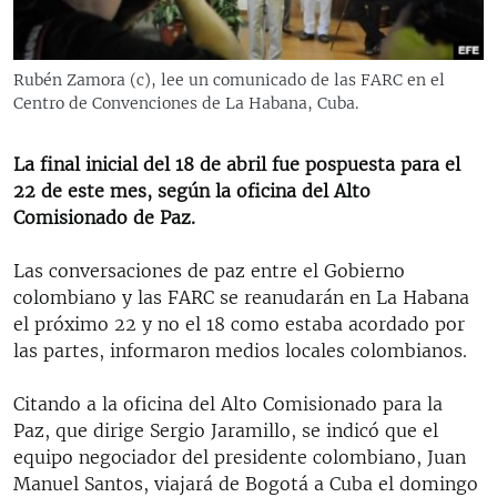
RADIO MARTÍ
ESPECIALES
Rubén Zamora (c), lee un comunicado de las FARC en el
MULTIMEDIA
ESPECIALES
Centro de Convenciones de La Habana, Cuba.
EDITORIALES
LA REALIDAD DE LA VIVIENDA EN CUBA
La final inicial del 18 de abril fue pospuesta para el
SER VIEJO EN CUBA
22 de este mes, según la oficina del Alto
SÍGUENOS
Comisionado de Paz.
KENTU-CUBANO
LOS SANTOS DE HIALEAH
Las conversaciones de paz entre el Gobierno
colombiano y las FARC se reanudarán en La Habana
DESINFORMACIÓN RUSA EN AMÉRICA LATINA
el próximo 22 y no el 18 como estaba acordado por
LA INVASIÓN DE RUSIA A UCRANIA
las partes, informaron medios locales colombianos.
Citando a la oficina del Alto Comisionado para la
Paz, que dirige Sergio Jaramillo, se indicó que el
equipo negociador del presidente colombiano, Juan
Manuel Santos, viajará de Bogotá a Cuba el domingo