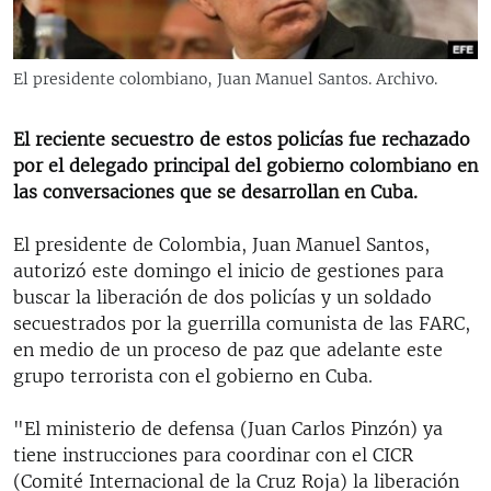
RADIO MARTÍ
ESPECIALES
El presidente colombiano, Juan Manuel Santos. Archivo.
MULTIMEDIA
ESPECIALES
EDITORIALES
El reciente secuestro de estos policías fue rechazado
LA REALIDAD DE LA VIVIENDA EN CUBA
por el delegado principal del gobierno colombiano en
SER VIEJO EN CUBA
las conversaciones que se desarrollan en Cuba.
SÍGUENOS
KENTU-CUBANO
El presidente de Colombia, Juan Manuel Santos,
LOS SANTOS DE HIALEAH
autorizó este domingo el inicio de gestiones para
buscar la liberación de dos policías y un soldado
DESINFORMACIÓN RUSA EN AMÉRICA LATINA
secuestrados por la guerrilla comunista de las FARC,
LA INVASIÓN DE RUSIA A UCRANIA
en medio de un proceso de paz que adelante este
grupo terrorista con el gobierno en Cuba.
"El ministerio de defensa (Juan Carlos Pinzón) ya
tiene instrucciones para coordinar con el CICR
(Comité Internacional de la Cruz Roja) la liberación