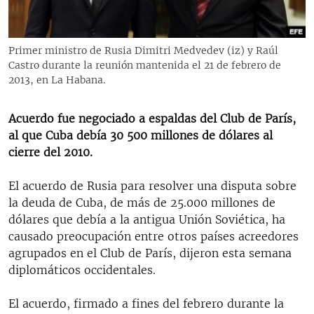
RADIO MARTÍ
ESPECIALES
Primer ministro de Rusia Dimitri Medvedev (iz) y Raúl
MULTIMEDIA
ESPECIALES
Castro durante la reunión mantenida el 21 de febrero de
2013, en La Habana.
EDITORIALES
LA REALIDAD DE LA VIVIENDA EN CUBA
SER VIEJO EN CUBA
Acuerdo fue negociado a espaldas del Club de París,
SÍGUENOS
al que Cuba debía 30 500 millones de dólares al
KENTU-CUBANO
cierre del 2010.
LOS SANTOS DE HIALEAH
El acuerdo de Rusia para resolver una disputa sobre
DESINFORMACIÓN RUSA EN AMÉRICA LATINA
la deuda de Cuba, de más de 25.000 millones de
LA INVASIÓN DE RUSIA A UCRANIA
dólares que debía a la antigua Unión Soviética, ha
causado preocupación entre otros países acreedores
agrupados en el Club de París, dijeron esta semana
diplomáticos occidentales.
El acuerdo, firmado a fines del febrero durante la