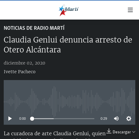
Enlaces
de
accesibilidad
NOTICIAS DE RADIO MARTÍ
TITULARES
Ir
Claudia Genlui denuncia arresto de
al
CUBA
contenido
Otero Alcántara
ESTADOS UNIDOS
principal
CUBA
Ir
diciembre 02, 2020
AMÉRICA LATINA
DERECHOS HUMANOS
ESTADOS UNIDOS
a
Ivette Pacheco
INMIGRACIÓN
la
#11JCUBA, 5 AÑOS DESPUÉS
AMÉRICA 250
navegación
MUNDO
INFORME DEL DEPARTAMENTO DE ESTADO DE EEUU
principal
SOBRE CUBA
DEPORTES
Ir
No media source currently available
a
ARTE Y ENTRETENIMIENTO
la
0:00
0:29
OPINIÓN GRÁFICA
búsqueda
Descargar
AUDIOVISUALES MARTÍ
La curadora de arte Claudia Genlui, quien