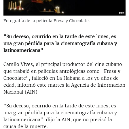
RADIO MARTÍ
ESPECIALES
Fotografía de la película Fresa y Chocolate.
MULTIMEDIA
ESPECIALES
EDITORIALES
"Su deceso, ocurrido en la tarde de este lunes, es
LA REALIDAD DE LA VIVIENDA EN CUBA
una gran pérdida para la cinematografía cubana y
SER VIEJO EN CUBA
latinoamericana"
SÍGUENOS
KENTU-CUBANO
Camilo Vives, el principal productor del cine cubano,
LOS SANTOS DE HIALEAH
que trabajó en películas antológicas como "Fresa y
Chocolate", falleció en La Habana a los 70 años de
DESINFORMACIÓN RUSA EN AMÉRICA LATINA
edad, informó este martes la Agencia de Información
LA INVASIÓN DE RUSIA A UCRANIA
Nacional (AIN).
"Su deceso, ocurrido en la tarde de este lunes, es
una gran pérdida para la cinematografía cubana y
latinoamericana", dijo la AIN, que no precisó la
causa de la muerte.