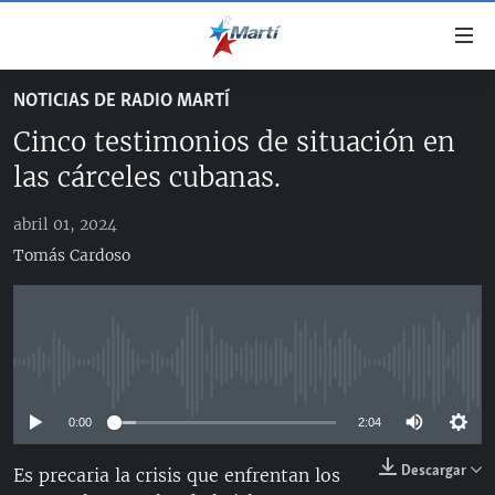
Enlaces
de
accesibilidad
NOTICIAS DE RADIO MARTÍ
TITULARES
Ir
Cinco testimonios de situación en
al
CUBA
contenido
las cárceles cubanas.
ESTADOS UNIDOS
principal
CUBA
Ir
abril 01, 2024
AMÉRICA LATINA
DERECHOS HUMANOS
ESTADOS UNIDOS
a
Tomás Cardoso
INMIGRACIÓN
la
#11JCUBA, 5 AÑOS DESPUÉS
AMÉRICA 250
navegación
MUNDO
INFORME DEL DEPARTAMENTO DE ESTADO DE EEUU
principal
SOBRE CUBA
DEPORTES
Ir
No media source currently available
a
ARTE Y ENTRETENIMIENTO
la
0:00
2:04
OPINIÓN GRÁFICA
búsqueda
Descargar
AUDIOVISUALES MARTÍ
Es precaria la crisis que enfrentan los