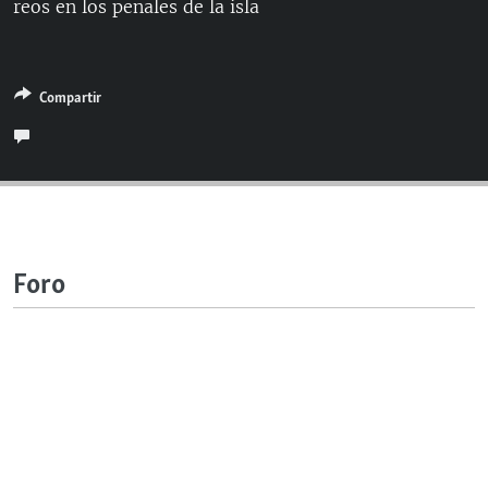
reos en los penales de la isla
RADIO MARTÍ
ESPECIALES
MULTIMEDIA
ESPECIALES
Compartir
EDITORIALES
LA REALIDAD DE LA VIVIENDA EN CUBA
SER VIEJO EN CUBA
SÍGUENOS
KENTU-CUBANO
LOS SANTOS DE HIALEAH
Foro
DESINFORMACIÓN RUSA EN AMÉRICA LATINA
LA INVASIÓN DE RUSIA A UCRANIA