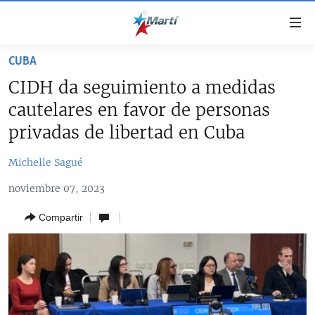
Enlaces
de
accesibilidad
CUBA
TITULARES
Ir
CIDH da seguimiento a medidas
al
CUBA
cautelares en favor de personas
contenido
ESTADOS UNIDOS
principal
CUBA
privadas de libertad en Cuba
Ir
AMÉRICA LATINA
DERECHOS HUMANOS
ESTADOS UNIDOS
a
Michelle Sagué
INMIGRACIÓN
la
#11JCUBA, 5 AÑOS DESPUÉS
AMÉRICA 250
noviembre 07, 2023
navegación
MUNDO
INFORME DEL DEPARTAMENTO DE ESTADO DE EEUU
principal
SOBRE CUBA
Compartir
DEPORTES
Ir
a
ARTE Y ENTRETENIMIENTO
la
OPINIÓN GRÁFICA
búsqueda
AUDIOVISUALES MARTÍ