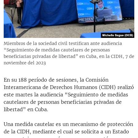
RADIO MARTÍ
ESPECIALES
MULTIMEDIA
ESPECIALES
EDITORIALES
LA REALIDAD DE LA VIVIENDA EN CUBA
Miembros de la sociedad civil testifican ante audiencia
“Seguimiento de medidas cautelares de personas
SER VIEJO EN CUBA
SÍGUENOS
beneficiarias privadas de libertad” en Cuba, en la CIDH, 7 de
KENTU-CUBANO
noviembre del 2023
LOS SANTOS DE HIALEAH
En su 188 período de sesiones, la Comisión
DESINFORMACIÓN RUSA EN AMÉRICA LATINA
Interamericana de Derechos Humanos (CIDH) realizó
este martes la audiencia “Seguimiento de medidas
LA INVASIÓN DE RUSIA A UCRANIA
cautelares de personas beneficiarias privadas de
libertad” en Cuba.
Una medida cautelar es un mecanismo de protección
de la CIDH, mediante el cual se solicita a un Estado