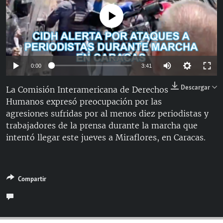
RADIO MARTÍ
No media source currently available
ESPECIALES
MULTIMEDIA
ESPECIALES
EDITORIALES
LA REALIDAD DE LA VIVIENDA EN CUBA
Auto
0:00
3:41
SER VIEJO EN CUBA
144p
Descargar
La Comisión Interamericana de Derechos
SÍGUENOS
KENTU-CUBANO
Humanos expresó preocupación por las
240p
agresiones sufridas por al menos diez periodistas y
LOS SANTOS DE HIALEAH
360p
Auto
144p
240p
360p
trabajadores de la prensa durante la marcha que
DESINFORMACIÓN RUSA EN AMÉRICA LATINA
intentó llegar este jueves a Miraflores, en Caracas.
480p
480p
720p
810p
LA INVASIÓN DE RUSIA A UCRANIA
720p
810p
Compartir