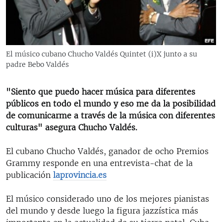
RADIO MARTÍ
ESPECIALES
MULTIMEDIA
ESPECIALES
El músico cubano Chucho Valdés Quintet (i)X junto a su
EDITORIALES
LA REALIDAD DE LA VIVIENDA EN CUBA
padre Bebo Valdés
SER VIEJO EN CUBA
SÍGUENOS
"Siento que puedo hacer música para diferentes
KENTU-CUBANO
públicos en todo el mundo y eso me da la posibilidad
de comunicarme a través de la música con diferentes
LOS SANTOS DE HIALEAH
culturas" asegura Chucho Valdés.
DESINFORMACIÓN RUSA EN AMÉRICA LATINA
El cubano Chucho Valdés, ganador de ocho Premios
LA INVASIÓN DE RUSIA A UCRANIA
Grammy responde en una entrevista-chat de la
publicación
laprovincia.es
El músico considerado uno de los mejores pianistas
del mundo y desde luego la figura jazzística más