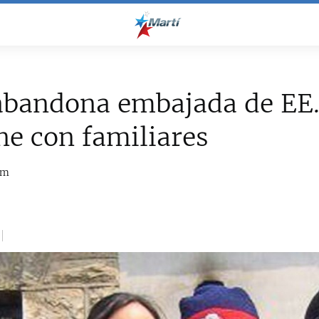
abandona embajada de EE.
ne con familiares
om