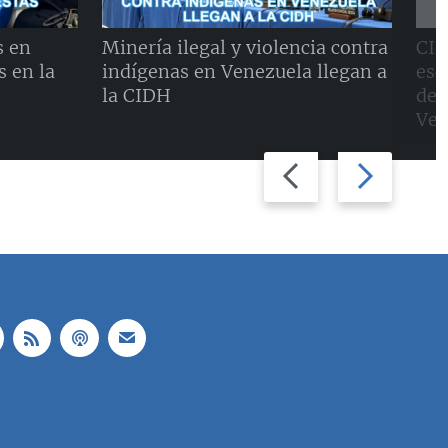
s en
Minería ilegal y violencia contra
CID
 en la
indígenas en Venezuela llegan a
esc
la CIDH
der
Ven
Previous
Next
slide
slide