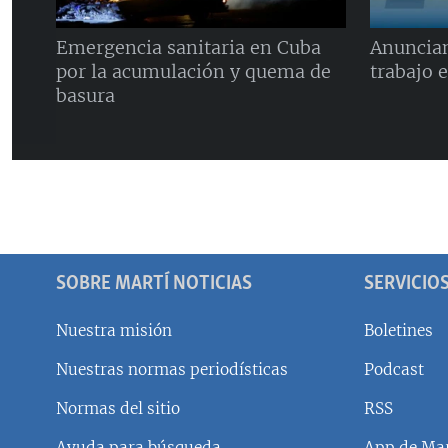
Emergencia sanitaria en Cuba
Anuncian
por la acumulación y quema de
trabajo 
basura
SOBRE MARTÍ NOTICIAS
SERVICIO
Nuestra misión
Boletines
Nuestras normas periodísticas
Podcast
SÍGUENOS
Normas del sitio
RSS
Ayuda para búsqueda
App de Mar