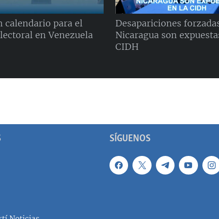
 calendario para el
Desapariciones forzada
electoral en Venezuela
Nicaragua son expuestas
CIDH
S
SÍGUENOS
tí Noticias