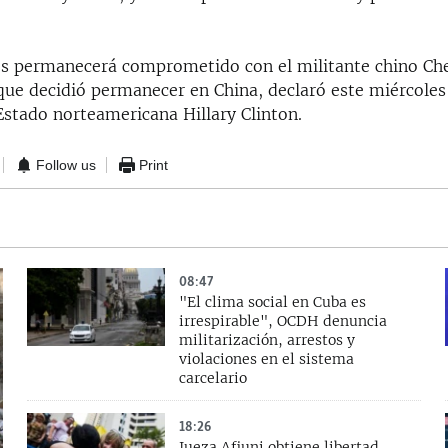
s permanecerá comprometido con el militante chino Ch
ue decidió permanecer en China, declaró este miércoles 
Estado norteamericana Hillary Clinton.
Follow us
Print
08:47
"El clima social en Cuba es
irrespirable", OCDH denuncia
militarización, arrestos y
violaciones en el sistema
carcelario
18:26
Jueza Afiuni obtiene libertad