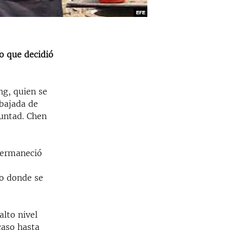
o que decidió
ng, quien se
mbajada de
luntad. Chen
permaneció
co donde se
lto nivel
caso hasta