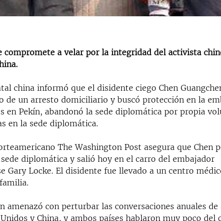
 compromete a velar por la integridad del activista chin
hina.
atal china informó que el disidente ciego Chen Guangche
o de un arresto domiciliario y buscó protección en la e
s en Pekín, abandonó la sede diplomática por propia vo
as en la sede diplomática.
norteamericano The Washington Post asegura que Chen 
a sede diplomática y salió hoy en el carro del embajador
e Gary Locke. El disidente fue llevado a un centro médi
familia.
en amenazó con perturbar las conversaciones anuales de a
 Unidos y China, y ambos países hablaron muy poco del 