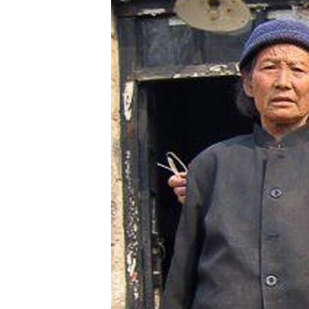
RADIO MARTÍ
ESPECIALES
MULTIMEDIA
ESPECIALES
EDITORIALES
LA REALIDAD DE LA VIVIENDA EN
CUBA
SER VIEJO EN CUBA
KENTU-CUBANO
LOS SANTOS DE HIALEAH
DESINFORMACIÓN RUSA EN
AMÉRICA LATINA
LA INVASIÓN DE RUSIA A UCRANIA