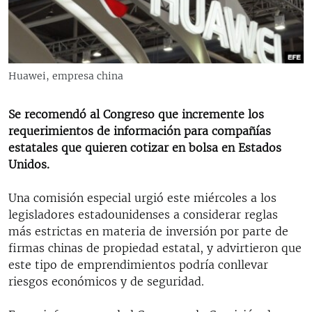
RADIO MARTÍ
ESPECIALES
MULTIMEDIA
ESPECIALES
Huawei, empresa china
EDITORIALES
LA REALIDAD DE LA VIVIENDA EN CUBA
SER VIEJO EN CUBA
Se recomendó al Congreso que incremente los
SÍGUENOS
requerimientos de información para compañías
KENTU-CUBANO
estatales que quieren cotizar en bolsa en Estados
LOS SANTOS DE HIALEAH
Unidos.
DESINFORMACIÓN RUSA EN AMÉRICA LATINA
Una comisión especial urgió este miércoles a los
LA INVASIÓN DE RUSIA A UCRANIA
legisladores estadounidenses a considerar reglas
más estrictas en materia de inversión por parte de
firmas chinas de propiedad estatal, y advirtieron que
este tipo de emprendimientos podría conllevar
riesgos económicos y de seguridad.