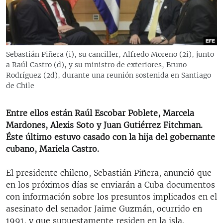
RADIO MARTÍ
ESPECIALES
MULTIMEDIA
ESPECIALES
Sebastián Piñera (i), su canciller, Alfredo Moreno (2i), junto
EDITORIALES
LA REALIDAD DE LA VIVIENDA EN CUBA
a Raúl Castro (d), y su ministro de exteriores, Bruno
Rodríguez (2d), durante una reunión sostenida en Santiago
SER VIEJO EN CUBA
de Chile
SÍGUENOS
KENTU-CUBANO
Entre ellos están Raúl Escobar Poblete, Marcela
LOS SANTOS DE HIALEAH
Mardones, Alexis Soto y Juan Gutiérrez Fitchman.
DESINFORMACIÓN RUSA EN AMÉRICA LATINA
Éste último estuvo casado con la hija del gobernante
cubano, Mariela Castro.
LA INVASIÓN DE RUSIA A UCRANIA
El presidente chileno, Sebastián Piñera, anunció que
en los próximos días se enviarán a Cuba documentos
con información sobre los presuntos implicados en el
asesinato del senador Jaime Guzmán, ocurrido en
1991, y que supuestamente residen en la isla.