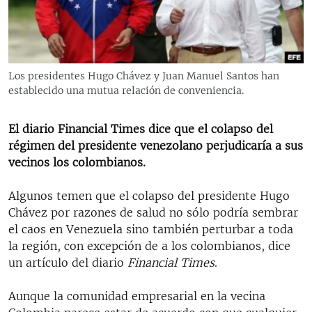
RADIO MARTÍ
ESPECIALES
MULTIMEDIA
ESPECIALES
Los presidentes Hugo Chávez y Juan Manuel Santos han
EDITORIALES
LA REALIDAD DE LA VIVIENDA EN CUBA
establecido una mutua relación de conveniencia.
SER VIEJO EN CUBA
SÍGUENOS
El diario Financial Times dice que el colapso del
KENTU-CUBANO
régimen del presidente venezolano perjudicaría a sus
vecinos los colombianos.
LOS SANTOS DE HIALEAH
DESINFORMACIÓN RUSA EN AMÉRICA LATINA
Algunos temen que el colapso del presidente Hugo
Chávez por razones de salud no sólo podría sembrar
LA INVASIÓN DE RUSIA A UCRANIA
el caos en Venezuela sino también perturbar a toda
la región, con excepción de a los colombianos, dice
un artículo del diario
Financial Times
.
Aunque la comunidad empresarial en la vecina