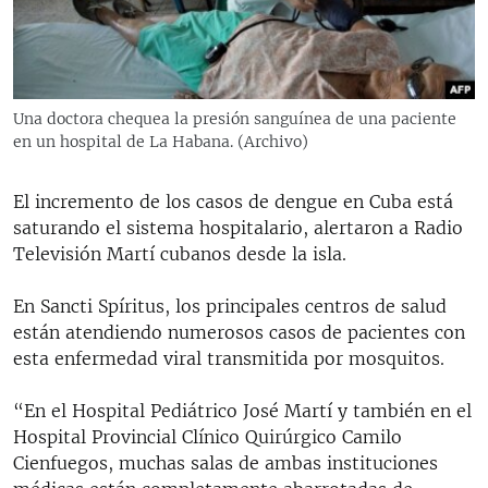
RADIO MARTÍ
ESPECIALES
MULTIMEDIA
ESPECIALES
Una doctora chequea la presión sanguínea de una paciente
EDITORIALES
LA REALIDAD DE LA VIVIENDA EN CUBA
en un hospital de La Habana. (Archivo)
SER VIEJO EN CUBA
SÍGUENOS
El incremento de los casos de dengue en Cuba está
KENTU-CUBANO
saturando el sistema hospitalario, alertaron a Radio
Televisión Martí cubanos desde la isla.
LOS SANTOS DE HIALEAH
DESINFORMACIÓN RUSA EN AMÉRICA LATINA
En Sancti Spíritus, los principales centros de salud
están atendiendo numerosos casos de pacientes con
LA INVASIÓN DE RUSIA A UCRANIA
esta enfermedad viral transmitida por mosquitos.
“En el Hospital Pediátrico José Martí y también en el
Hospital Provincial Clínico Quirúrgico Camilo
Cienfuegos, muchas salas de ambas instituciones