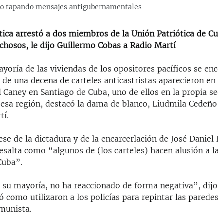
ano tapando mensajes antigubernamentales
ítica arrestó a dos miembros de la Unión Patriótica de C
chosos, le dijo Guillermo Cobas a Radio Martí
yoría de las viviendas de los opositores pacíficos se en
 de una decena de carteles anticastristas aparecieron en 
l Caney en Santiago de Cuba, uno de ellos en la propia se
esa región, destacó la dama de blanco, Liudmila Cedeño 
tí.
ese de la dictadura y de la encarcerlación de José Daniel F
esalta como “algunos de (los carteles) hacen alusión a l
Cuba”.
 su mayoría, no ha reaccionado de forma negativa”, dijo 
ó como utilizaron a los policías para repintar las paredes
omunista.