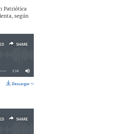
 Patriótica
lenta, según
ED
SHARE
1:14
Descargar
SHARE
ED
SHARE