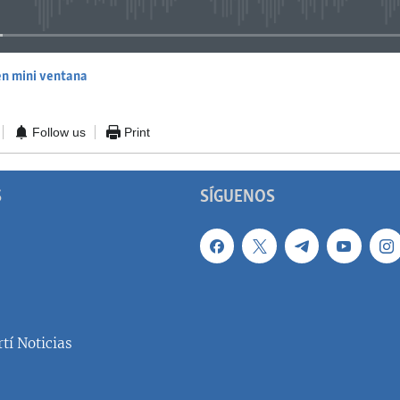
en mini ventana
EMBED
Follow us
Print
S
SÍGUENOS
tí Noticias