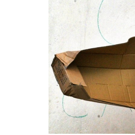
RADIO MARTÍ
ESPECIALES
MULTIMEDIA
ESPECIALES
EDITORIALES
LA REALIDAD DE LA VIVIENDA EN
CUBA
SER VIEJO EN CUBA
KENTU-CUBANO
LOS SANTOS DE HIALEAH
DESINFORMACIÓN RUSA EN
AMÉRICA LATINA
LA INVASIÓN DE RUSIA A UCRANIA