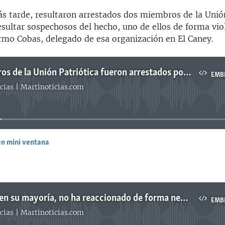
s tarde, resultaron arrestados dos miembros de la Unión
esultar sospechosos del hecho, uno de ellos de forma vio
ermo Cobas, delegado de esa organización en El Caney.
Dos miembros de la Unión Patriótica fueron arrestados por ser sospechosos para la policía
EMB
cias | Martinoticias.com
No media source currently available
en mini ventana
EMBED
“El pueblo, en su mayoría, no ha reaccionado de forma negativa”, dijo Liudmila Cedeño
EMB
cias | Martinoticias.com
No media source currently available