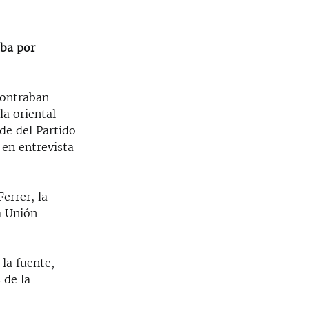
uba por
contraban
la oriental
de del Partido
en entrevista
errer, la
a Unión
la fuente,
 de la