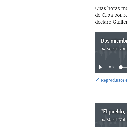
Unas horas má
de Cuba por r
declaró Guill
by
Martí Noti
0:00
Reproductor 
by
Martí Noti