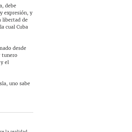
ra, debe
y expresión, y
a libertad de
la cual Cuba
rmado desde
r tunero
y el
isla, uno sabe
re la realidad