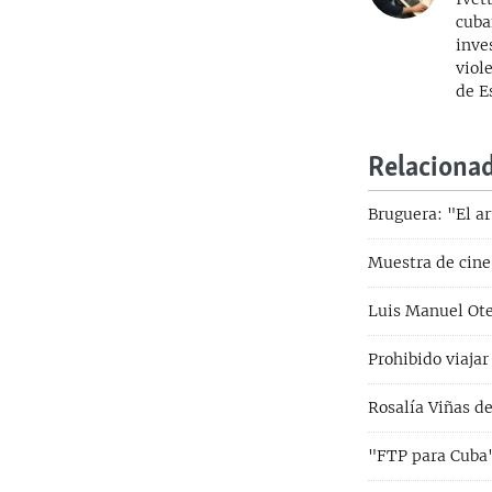
cuba
inve
viol
de E
Relaciona
Bruguera: "El ar
Muestra de cine
Luis Manuel Oter
Prohibido viajar
Rosalía Viñas de
"FTP para Cuba":