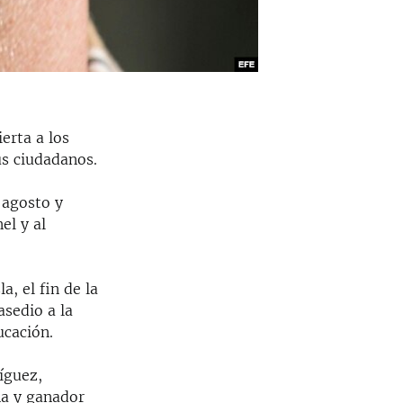
erta a los
us ciudadanos.
e agosto y
el y al
a, el fin de la
asedio a la
ucación.
ríguez,
na y ganador