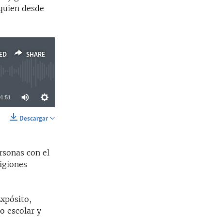
 quien desde
ED
SHARE
01:51
Descargar
SHARE
rsonas con el
ligiones
Expósito,
o escolar y