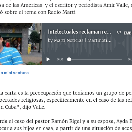
a de las Américas, y el escritor y periodista Amir Valle,
só sobre el tema con Radio Martí.
Intelectuales reclaman respeto a libertad de expresión en Cuba
EMB
by
Martí Noticias | Martinoticias.com
No media source currently available
0:00
0:
en mini ventana
EMBED
 la carta es la preocupación que teníamos un grupo de pe
libertades religiosas, específicamente en el caso de las re
n Cuba", dijo Valle.
rda el caso del pastor Ramón Rigal y a su esposa, Ayda 
car a sus hijos en casa, a partir de una situación de acos