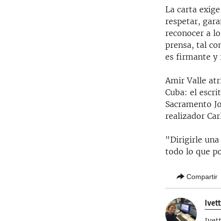
La carta exige
respetar, gara
reconocer a lo
prensa, tal c
es firmante y
Amir Valle at
Cuba: el escri
Sacramento Jo
realizador Car
"Dirigirle una
todo lo que po
Compartir
Ivet
Ivet