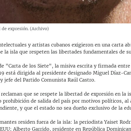
 de expresión. (Archivo)
telectuales y artistas cubanos exigieron en una carta abi
 la isla que respeten las libertades fundamentales de s
 de "Carta de los Siete", la misiva escrita y firmada entr
9 está dirigida al presidente designado Miguel Díaz-Can
y jefe del Partido Comunista Raúl Castro.
reclaman que se respete la libertad de expresión en la isl
 prohibición de salida del país por motivos políticos, al 
diente, y que el estado no sea dueño exclusivo de la ed
rmantes residen fuera de la isla: la periodista Yaiset Rod
EEUU; Alberto Garrido, residente en República Dominica