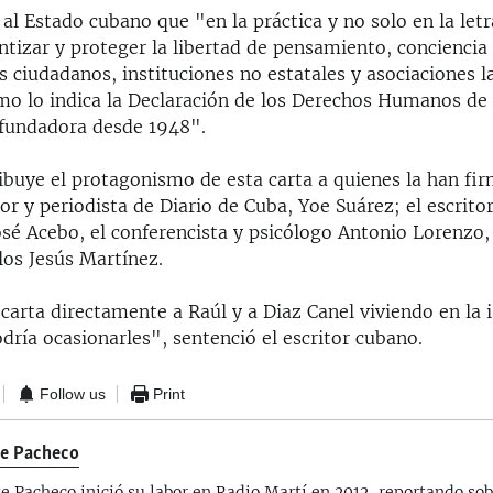
 al Estado cubano que "en la práctica y no solo en la let
ntizar y proteger la libertad de pensamiento, conciencia 
s ciudadanos, instituciones no estatales y asociaciones l
omo lo indica la Declaración de los Derechos Humanos de 
 fundadora desde 1948".
ribuye el protagonismo de esta carta a quienes la han fi
tor y periodista de Diario de Cuba, Yoe Suárez; el escrito
sé Acebo, el conferencista y psicólogo Antonio Lorenzo, 
los Jesús Martínez.
 carta directamente a Raúl y a Diaz Canel viviendo en la 
dría ocasionarles", sentenció el escritor cubano.
Follow us
Print
te Pacheco
te Pacheco inició su labor en Radio Martí en 2012, reportando sob