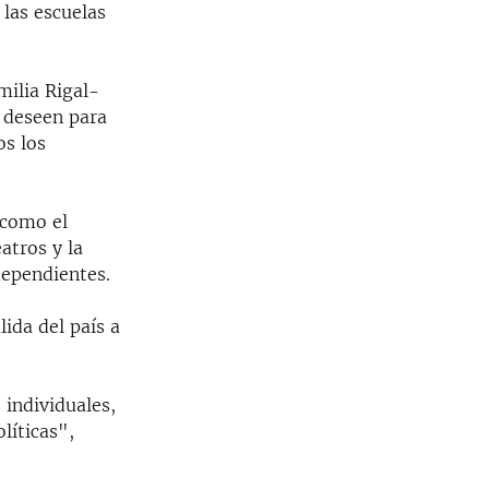
 las escuelas
milia Rigal-
s deseen para
os los
 como el
atros y la
dependientes.
ida del país a
 individuales,
líticas",