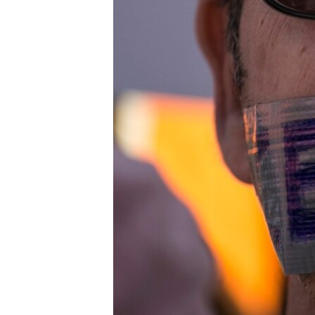
RADIO MARTÍ
ESPECIALES
MULTIMEDIA
ESPECIALES
EDITORIALES
LA REALIDAD DE LA VIVIENDA EN
CUBA
SER VIEJO EN CUBA
KENTU-CUBANO
LOS SANTOS DE HIALEAH
DESINFORMACIÓN RUSA EN
AMÉRICA LATINA
LA INVASIÓN DE RUSIA A UCRANIA