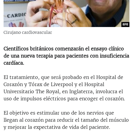
RADIO MARTÍ
ESPECIALES
MULTIMEDIA
ESPECIALES
Cirujano cardiovascular
EDITORIALES
LA REALIDAD DE LA VIVIENDA EN CUBA
SER VIEJO EN CUBA
Científicos británicos comenzarán el ensayo clínico
SÍGUENOS
de una nueva terapia para pacientes con insuficiencia
KENTU-CUBANO
cardíaca.
LOS SANTOS DE HIALEAH
El tratamiento, que será probado en el Hospital de
DESINFORMACIÓN RUSA EN AMÉRICA LATINA
Corazón y Tórax de Liverpool y el Hospital
LA INVASIÓN DE RUSIA A UCRANIA
Universitario The Royal, en Inglaterra, involucra el
uso de impulsos eléctricos para encoger el corazón.
El objetivo es estimular uno de los nervios que
llegan al corazón para reducir el tamaño del músculo
y mejorar la expectativa de vida del paciente.