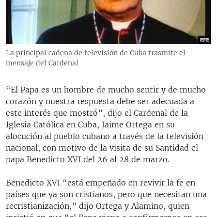
RADIO MARTÍ
ESPECIALES
MULTIMEDIA
ESPECIALES
La principal cadena de televisión de Cuba trasmite el
EDITORIALES
LA REALIDAD DE LA VIVIENDA EN CUBA
mensaje del Cardenal
SER VIEJO EN CUBA
SÍGUENOS
“El Papa es un hombre de mucho sentir y de mucho
KENTU-CUBANO
corazón y nuestra respuesta debe ser adecuada a
este interés que mostró”, dijo el Cardenal de la
LOS SANTOS DE HIALEAH
Iglesia Católica en Cuba, Jaime Ortega en su
DESINFORMACIÓN RUSA EN AMÉRICA LATINA
alocución al pueblo cubano a través de la televisión
nacional, con motivo de la visita de su Santidad el
LA INVASIÓN DE RUSIA A UCRANIA
papa Benedicto XVI del 26 al 28 de marzo.
Benedicto XVI “está empeñado en revivir la fe en
países que ya son cristianos, pero que necesitan una
recristianización,” dijo Ortega y Alamino, quien