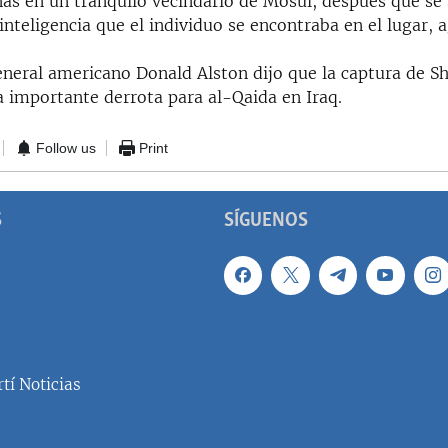
as en un tranquilo vecindario de Mosul, después que se 
inteligencia que el individuo se encontraba en el lugar, 
eneral americano Donald Alston dijo que la captura de S
a importante derrota para al-Qaida en Iraq.
Follow us
Print
S
SÍGUENOS
tí Noticias