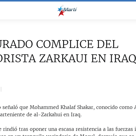
URADO COMPLICE DEL
RISTA ZARKAUI EN IRA
o señaló que Mohammed Khalaf Shakar, conocido como A
garteniente de al-Zarkahui en Iraq.
se rindió tras oponer una escasa resistencia a las fuerzas 