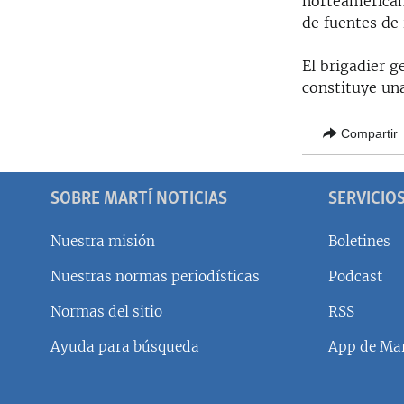
norteamerican
RADIO MARTÍ
de fuentes de 
ESPECIALES
El brigadier g
MULTIMEDIA
ESPECIALES
constituye un
EDITORIALES
LA REALIDAD DE LA VIVIENDA EN
CUBA
Compartir
SER VIEJO EN CUBA
KENTU-CUBANO
SOBRE MARTÍ NOTICIAS
SERVICIO
LOS SANTOS DE HIALEAH
Nuestra misión
Boletines
DESINFORMACIÓN RUSA EN
AMÉRICA LATINA
Nuestras normas periodísticas
Podcast
LA INVASIÓN DE RUSIA A UCRANIA
Normas del sitio
RSS
Ayuda para búsqueda
App de Mar