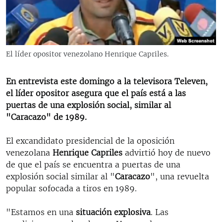
RADIO MARTÍ
ESPECIALES
MULTIMEDIA
ESPECIALES
El líder opositor venezolano Henrique Capriles.
EDITORIALES
LA REALIDAD DE LA VIVIENDA EN CUBA
SER VIEJO EN CUBA
En entrevista este domingo a la televisora Televen,
SÍGUENOS
el líder opositor asegura que el país está a las
KENTU-CUBANO
puertas de una explosión social, similar al
LOS SANTOS DE HIALEAH
"Caracazo" de 1989.
DESINFORMACIÓN RUSA EN AMÉRICA LATINA
El excandidato presidencial de la oposición
LA INVASIÓN DE RUSIA A UCRANIA
venezolana
Henrique Capriles
advirtió hoy de nuevo
de que el país se encuentra a puertas de una
explosión social similar al
"
Caracazo
", una revuelta
popular sofocada a tiros en 1989.
"Estamos en una
situación explosiva
. Las