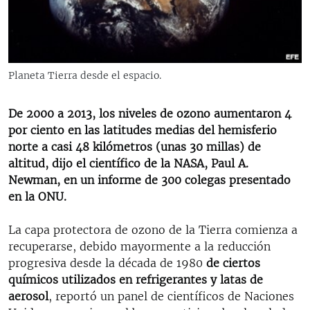
RADIO MARTÍ
ESPECIALES
MULTIMEDIA
ESPECIALES
Planeta Tierra desde el espacio.
EDITORIALES
LA REALIDAD DE LA VIVIENDA EN CUBA
SER VIEJO EN CUBA
De 2000 a 2013, los niveles de ozono aumentaron 4
SÍGUENOS
por ciento en las latitudes medias del hemisferio
KENTU-CUBANO
norte a casi 48 kilómetros (unas 30 millas) de
LOS SANTOS DE HIALEAH
altitud, dijo el científico de la NASA, Paul A.
Newman, en un informe de 300 colegas presentado
DESINFORMACIÓN RUSA EN AMÉRICA LATINA
en la ONU.
LA INVASIÓN DE RUSIA A UCRANIA
La capa protectora de ozono de la Tierra comienza a
recuperarse, debido mayormente a la reducción
progresiva desde la década de 1980
de ciertos
químicos utilizados en refrigerantes y latas de
aerosol
, reportó un panel de científicos de Naciones