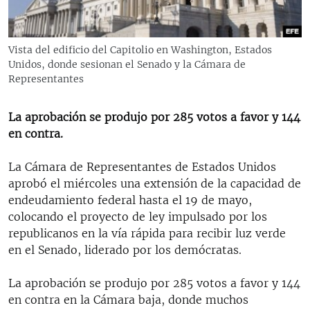
RADIO MARTÍ
ESPECIALES
Vista del edificio del Capitolio en Washington, Estados
MULTIMEDIA
ESPECIALES
Unidos, donde sesionan el Senado y la Cámara de
Representantes
EDITORIALES
LA REALIDAD DE LA VIVIENDA EN CUBA
SER VIEJO EN CUBA
La aprobación se produjo por 285 votos a favor y 144
SÍGUENOS
en contra.
KENTU-CUBANO
LOS SANTOS DE HIALEAH
La Cámara de Representantes de Estados Unidos
aprobó el miércoles una extensión de la capacidad de
DESINFORMACIÓN RUSA EN AMÉRICA LATINA
endeudamiento federal hasta el 19 de mayo,
LA INVASIÓN DE RUSIA A UCRANIA
colocando el proyecto de ley impulsado por los
republicanos en la vía rápida para recibir luz verde
en el Senado, liderado por los demócratas.
La aprobación se produjo por 285 votos a favor y 144
en contra en la Cámara baja, donde muchos