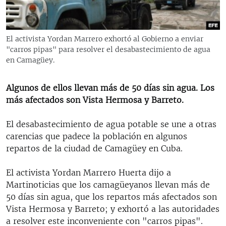
RADIO MARTÍ
ESPECIALES
El activista Yordan Marrero exhortó al Gobierno a enviar
MULTIMEDIA
ESPECIALES
"carros pipas" para resolver el desabastecimiento de agua
en Camagüey.
EDITORIALES
LA REALIDAD DE LA VIVIENDA EN CUBA
SER VIEJO EN CUBA
Algunos de ellos llevan más de 50 días sin agua. Los
SÍGUENOS
más afectados son Vista Hermosa y Barreto.
KENTU-CUBANO
LOS SANTOS DE HIALEAH
El desabastecimiento de agua potable se une a otras
carencias que padece la población en algunos
DESINFORMACIÓN RUSA EN AMÉRICA LATINA
repartos de la ciudad de Camagüey en Cuba.
LA INVASIÓN DE RUSIA A UCRANIA
El activista Yordan Marrero Huerta dijo a
Martinoticias que los camagüeyanos llevan más de
50 días sin agua, que los repartos más afectados son
Vista Hermosa y Barreto; y exhortó a las autoridades
a resolver este inconveniente con "carros pipas".