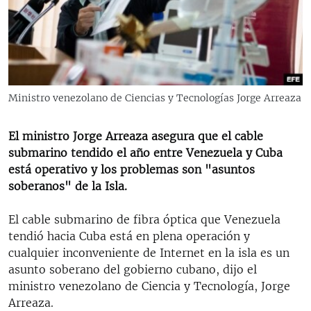
RADIO MARTÍ
ESPECIALES
MULTIMEDIA
ESPECIALES
EDITORIALES
LA REALIDAD DE LA VIVIENDA EN CUBA
Ministro venezolano de Ciencias y Tecnologías Jorge Arreaza
SER VIEJO EN CUBA
SÍGUENOS
El ministro Jorge Arreaza asegura que el cable
KENTU-CUBANO
submarino tendido el año entre Venezuela y Cuba
LOS SANTOS DE HIALEAH
está operativo y los problemas son "asuntos
soberanos" de la Isla.
DESINFORMACIÓN RUSA EN AMÉRICA LATINA
LA INVASIÓN DE RUSIA A UCRANIA
El cable submarino de fibra óptica que Venezuela
tendió hacia Cuba está en plena operación y
cualquier inconveniente de Internet en la isla es un
asunto soberano del gobierno cubano, dijo el
ministro venezolano de Ciencia y Tecnología, Jorge
Arreaza.