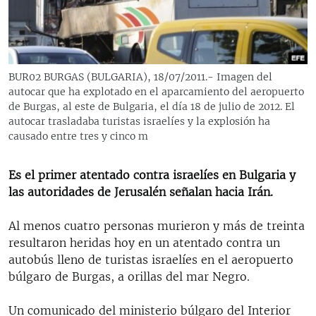
RADIO MARTÍ
ESPECIALES
MULTIMEDIA
ESPECIALES
BUR02 BURGAS (BULGARIA), 18/07/2011.- Imagen del
EDITORIALES
LA REALIDAD DE LA VIVIENDA EN CUBA
autocar que ha explotado en el aparcamiento del aeropuerto
de Burgas, al este de Bulgaria, el día 18 de julio de 2012. El
SER VIEJO EN CUBA
autocar trasladaba turistas israelíes y la explosión ha
SÍGUENOS
causado entre tres y cinco m
KENTU-CUBANO
LOS SANTOS DE HIALEAH
Es el primer atentado contra israelíes en Bulgaria y
DESINFORMACIÓN RUSA EN AMÉRICA LATINA
las autoridades de Jerusalén señalan hacia Irán.
LA INVASIÓN DE RUSIA A UCRANIA
Al menos cuatro personas murieron y más de treinta
resultaron heridas hoy en un atentado contra un
autobús lleno de turistas israelíes en el aeropuerto
búlgaro de Burgas, a orillas del mar Negro.
Un comunicado del ministerio búlgaro del Interior