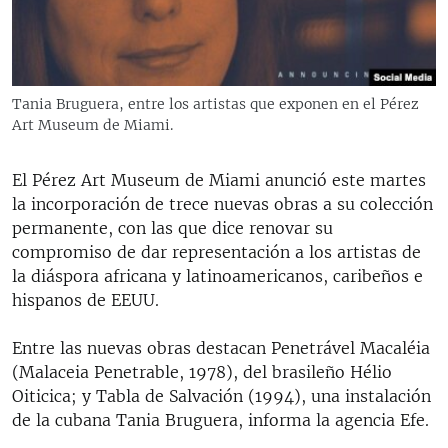
RADIO MARTÍ
ESPECIALES
MULTIMEDIA
ESPECIALES
Tania Bruguera, entre los artistas que exponen en el Pérez
EDITORIALES
Art Museum de Miami.
LA REALIDAD DE LA VIVIENDA EN CUBA
SER VIEJO EN CUBA
El Pérez Art Museum de Miami anunció este martes
SÍGUENOS
KENTU-CUBANO
la incorporación de trece nuevas obras a su colección
permanente, con las que dice renovar su
LOS SANTOS DE HIALEAH
compromiso de dar representación a los artistas de
DESINFORMACIÓN RUSA EN AMÉRICA LATINA
la diáspora africana y latinoamericanos, caribeños e
hispanos de EEUU.
LA INVASIÓN DE RUSIA A UCRANIA
Entre las nuevas obras destacan Penetrável Macaléia
(Malaceia Penetrable, 1978), del brasileño Hélio
Oiticica; y Tabla de Salvación (1994), una instalación
de la cubana Tania Bruguera, informa la agencia Efe.