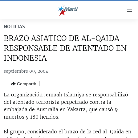
Enlaces
de
accesibilidad
NOTICIAS
TITULARES
Ir
BRAZO ASIATICO DE AL-QAIDA
al
CUBA
RESPONSABLE DE ATENTADO EN
contenido
ESTADOS UNIDOS
principal
CUBA
INDONESIA
Ir
AMÉRICA LATINA
DERECHOS HUMANOS
ESTADOS UNIDOS
a
septiembre 09, 2004
INMIGRACIÓN
la
#11JCUBA, 5 AÑOS DESPUÉS
AMÉRICA 250
Compartir
navegación
MUNDO
INFORME DEL DEPARTAMENTO DE ESTADO DE EEUU
principal
La organización Jemaah Islamiya se responsabilizó
SOBRE CUBA
DEPORTES
Ir
del atentado terrorista perpetrado contra la
a
embajada de Australia en Yakarta, que causó 9
ARTE Y ENTRETENIMIENTO
la
muertos y 180 heridos.
OPINIÓN GRÁFICA
búsqueda
El grupo, considerado el brazo de la red al-Qaida en
AUDIOVISUALES MARTÍ