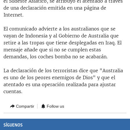
el Sudeste Asiático, se atribuyó el atentado a través
RADIO MARTÍ
de una declaración emitida en una página de
Internet.
ESPECIALES
MULTIMEDIA
ESPECIALES
El comunicado advierte a los australianos que se
vayan de Indonesia y al Gobierno de Australia que
EDITORIALES
LA REALIDAD DE LA VIVIENDA EN CUBA
retire a las tropas que tiene desplegadas en Iraq. El
SER VIEJO EN CUBA
mensaje añade que si no se cumplen estas
SÍGUENOS
demandas, los coches bomba no se acabarán.
KENTU-CUBANO
LOS SANTOS DE HIALEAH
La declaración de los terroristas dice que "Australia
es uno de los peores enemigos de Dios" y que el
DESINFORMACIÓN RUSA EN AMÉRICA LATINA
atentado es una operación realizada para ajustar
LA INVASIÓN DE RUSIA A UCRANIA
cuentas.
Compartir
Follow us
SÍGUENOS