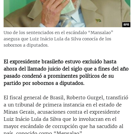
RADIO MARTÍ
ESPECIALES
MULTIMEDIA
ESPECIALES
Uno de los sentenciados en el escándalo “Mansalao”
EDITORIALES
LA REALIDAD DE LA VIVIENDA EN CUBA
asegura que Luiz Inácio Lula da Silva conocía de los
sobornos a diputados.
SER VIEJO EN CUBA
SÍGUENOS
KENTU-CUBANO
El expresidente brasileño estuvo excluido hasta
ahora del llamado juicio del siglo que a fines del año
LOS SANTOS DE HIALEAH
pasado condenó a prominentes políticos de su
DESINFORMACIÓN RUSA EN AMÉRICA LATINA
partido por sobornos a diputados.
LA INVASIÓN DE RUSIA A UCRANIA
El fiscal general de Brasil, Roberto Gurgel, transfirió
a un tribunal de primera instancia en el estado de
Minas Gerais, acusaciones contra el expresidente
Luiz Inácio Lula da Silva que lo involucran en el
mayor escándalo de corrupción que ha sacudido al
país, conocido como “Mensalao”.