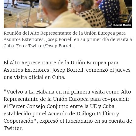
RADIO MARTÍ
ESPECIALES
MULTIMEDIA
ESPECIALES
Reunión del Alto Representante de la Unión Europea para
EDITORIALES
LA REALIDAD DE LA VIVIENDA EN CUBA
Asuntos Exteriores, Josep Borrell en su primer día de visita a
Cuba. Foto: Twitter/Josep Borrell.
SER VIEJO EN CUBA
SÍGUENOS
KENTU-CUBANO
El Alto Representante de la Unión Europea para
Asuntos Exteriores, Josep Borrell, comenzó el jueves
LOS SANTOS DE HIALEAH
una visita oficial en Cuba.
DESINFORMACIÓN RUSA EN AMÉRICA LATINA
"Vuelvo a La Habana en mi primera visita como Alto
LA INVASIÓN DE RUSIA A UCRANIA
Representante de la Unión Europea para co-presidir
el Tercer Consejo Conjunto entre la UE y Cuba
establecido por el Acuerdo de Diálogo Político y
Cooperación", expresó el funcionario en su cuenta de
Twitter.