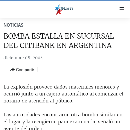
Enlaces
de
accesibilidad
NOTICIAS
TITULARES
Ir
BOMBA ESTALLA EN SUCURSAL
al
CUBA
DEL CITIBANK EN ARGENTINA
contenido
ESTADOS UNIDOS
principal
CUBA
diciembre 08, 2004
Ir
AMÉRICA LATINA
DERECHOS HUMANOS
ESTADOS UNIDOS
a
Compartir
INMIGRACIÓN
la
#11JCUBA, 5 AÑOS DESPUÉS
AMÉRICA 250
navegación
MUNDO
INFORME DEL DEPARTAMENTO DE ESTADO DE EEUU
principal
La explosión provoco daños materiales menores y
SOBRE CUBA
DEPORTES
Ir
ocurrió junto a un cajero automático al comenzar el
a
horario de atención al público.
ARTE Y ENTRETENIMIENTO
la
OPINIÓN GRÁFICA
búsqueda
Las autoridades encontraron otra bomba similar en
el lugar y la recogieron para examinarla, señaló un
AUDIOVISUALES MARTÍ
agente del orden.