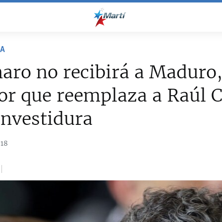
NA
aro no recibirá a Maduro,
or que reemplaza a Raúl 
investidura
018