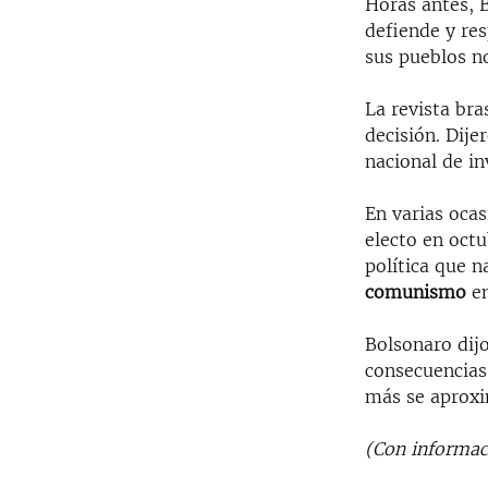
Horas antes, 
defiende y res
sus pueblos no
La revista bra
decisión. Dije
nacional de in
En varias oca
electo en oct
política que 
comunismo
en
Bolsonaro dij
consecuencias 
más se aproxi
(Con informac