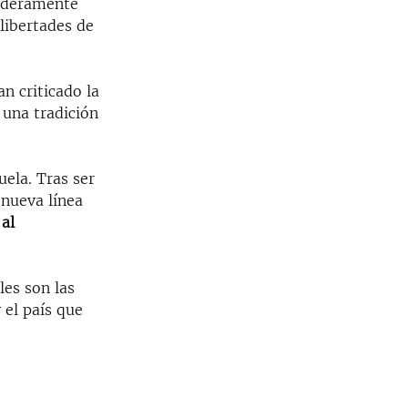
daderamente
libertades de
n criticado la
 una tradición
ela. Tras ser
"nueva línea
al
les son las
y el país que