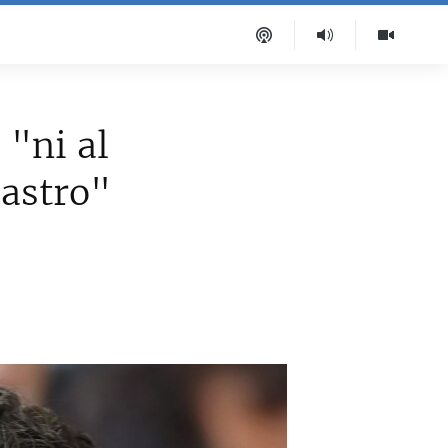
 "ni al
Castro"