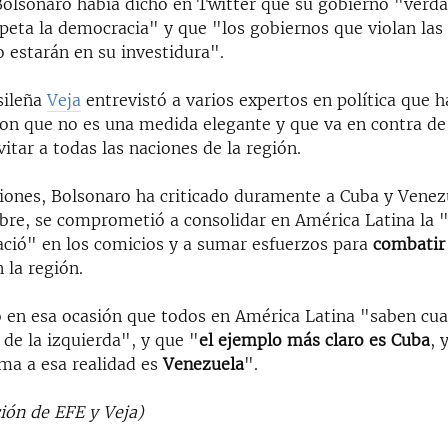
Bolsonaro había dicho en Twitter que su gobierno "ver
peta la democracia" y que "los gobiernos que violan las 
 estarán en su investidura".
sileña
Veja
entrevistó a varios expertos en política que ha
ron que no es una medida elegante y que va en contra de
vitar a todas las naciones de la región.
siones, Bolsonaro ha criticado duramente a Cuba y Venezu
ubre, se comprometió a consolidar en América Latina la 
nació" en los comicios y a sumar esfuerzos para
combatir 
 la región.
o en esa ocasión que todos en América Latina "saben cua
de la izquierda", y que "
el ejemplo más claro es Cuba
, 
ma a esa realidad es
Venezuela
".
ión de EFE y Veja)