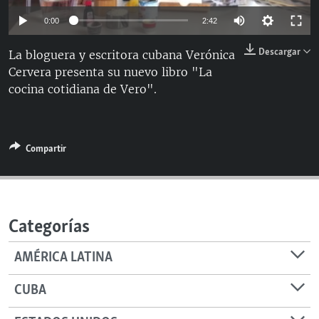
MULTIMEDIA
Auto
ESPECIALES
0:00
2:42
EDITORIALES
144p
LA REALIDAD DE LA VIVIENDA EN CUBA
Descargar
La bloguera y escritora cubana Verónica
Cervera presenta su nuevo libro "La
240p
SER VIEJO EN CUBA
SÍGUENOS
cocina cotidiana de Vero".
360p
KENTU-CUBANO
Auto
144p
240p
360p
480p
LOS SANTOS DE HIALEAH
480p
720p
1080p
720p
DESINFORMACIÓN RUSA EN AMÉRICA LATINA
Compartir
1080p
LA INVASIÓN DE RUSIA A UCRANIA
Categorías
AMÉRICA LATINA
CUBA