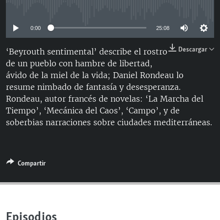
No media source currently available
RADIO MARTÍ
ESPECIALES
0:00
25:08
MULTIMEDIA
ESPECIALES
Descargar
‘Beyrouth sentimental’ describe el rostro
EDITORIALES
LA REALIDAD DE LA VIVIENDA EN CUBA
de un pueblo con hambre de libertad,
ávido de la miel de la vida; Daniel Rondeau lo
SER VIEJO EN CUBA
resume nimbado de fantasía y desesperanza.
SÍGUENOS
KENTU-CUBANO
Rondeau, autor francés de novelas: ‘La Marcha del
Tiempo’, ‘Mecánica del Caos’, ‘Campo’, y de
LOS SANTOS DE HIALEAH
soberbias narraciones sobre ciudades mediterráneas.
DESINFORMACIÓN RUSA EN AMÉRICA LATINA
LA INVASIÓN DE RUSIA A UCRANIA
Compartir
Episodios