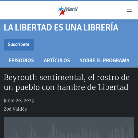
Enlaces
de
accesibilidad
LA LIBERTAD ES UNA LIBRERÍA
TITULARES
Ir
al
CUBA
Suscríbete
contenido
SUSCRÍBETE
ESTADOS UNIDOS
principal
CUBA
EPISODIOS
ARTÍCULOS
SOBRE EL PROGRAMA
Ir
AMÉRICA LATINA
DERECHOS HUMANOS
ESTADOS UNIDOS
a
RSS
Beyrouth sentimental, el rostro de
INMIGRACIÓN
la
#11JCUBA, 5 AÑOS DESPUÉS
AMÉRICA 250
navegación
un pueblo con hambre de Libertad
MUNDO
INFORME DEL DEPARTAMENTO DE ESTADO DE EEUU
principal
SOBRE CUBA
DEPORTES
Ir
junio 20, 2023
a
Zoé Valdés
ARTE Y ENTRETENIMIENTO
la
OPINIÓN GRÁFICA
búsqueda
AUDIOVISUALES MARTÍ