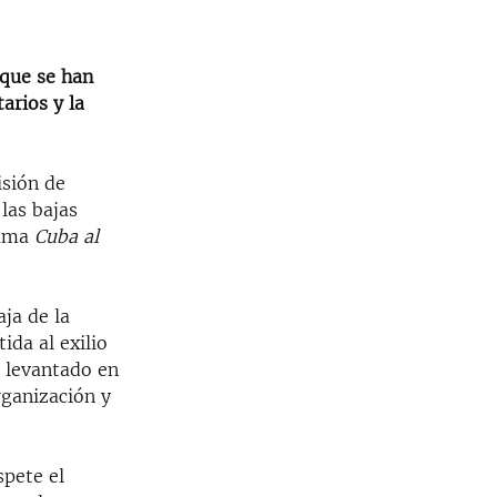
 que se han
arios y la
sión de
las bajas
rama
Cuba al
ja de la
ida al exilio
n levantado en
rganización y
spete el