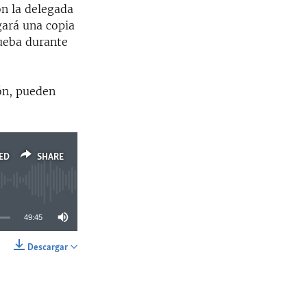
n la delegada
gará una copia
rueba durante
ión, pueden
ED
SHARE
49:45
Descargar
SHARE