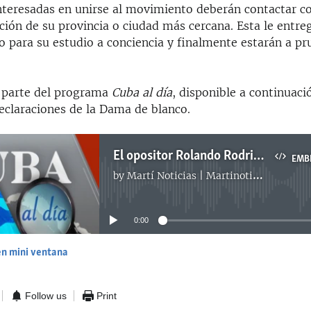
nteresadas en unirse al movimiento deberán contactar co
ción de su provincia o ciudad más cercana. Esta le entre
o para su estudio a conciencia y finalmente estarán a p
 parte del programa
Cuba al día
, disponible a continuac
eclaraciones de la Dama de blanco.
El opositor Rolando Rodriguez Lobaina y Berta Soler Dama de Blanco participan en el programa.
EMB
by
Martí Noticias | Martinoticias.com
No media source currently available
0:00
en mini ventana
EMBED
Follow us
Print