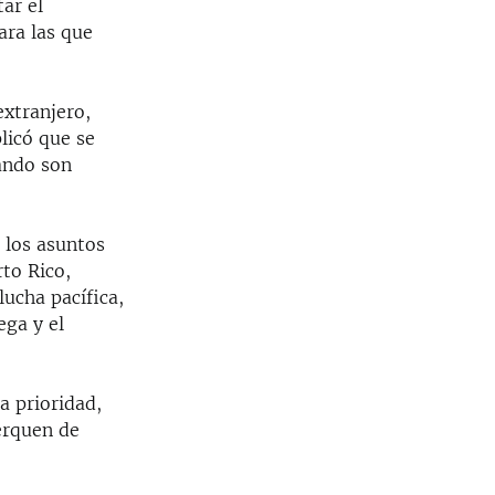
ar el
ara las que
extranjero,
licó que se
ando son
 los asuntos
to Rico,
ucha pacífica,
ega y el
a prioridad,
erquen de