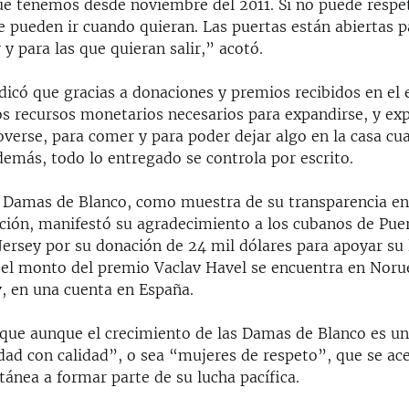
e tenemos desde noviembre del 2011. Si no puede respet
 pueden ir cuando quieran. Las puertas están abiertas p
 y para las que quieran salir,” acotó.
ndicó que gracias a donaciones y premios recibidos en el 
os recursos monetarios necesarios para expandirse, y exp
verse, para comer y para poder dejar algo en la casa cu
emás, todo lo entregado se controla por escrito.
as Damas de Blanco, como muestra de su transparencia en
ación, manifestó su agradecimiento a los cubanos de Puer
ersey por su donación de 24 mil dólares para apoyar su l
 el monto del premio Vaclav Havel se encuentra en Noru
v, en una cuenta en España.
 que aunque el crecimiento de las Damas de Blanco es un
dad con calidad”, o sea “mujeres de respeto”, que se ac
ánea a formar parte de su lucha pacífica.