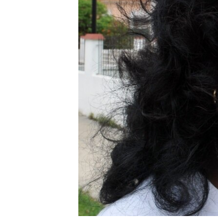
RADIO MARTÍ
ESPECIALES
MULTIMEDIA
ESPECIALES
EDITORIALES
LA REALIDAD DE LA VIVIENDA EN
CUBA
SER VIEJO EN CUBA
KENTU-CUBANO
LOS SANTOS DE HIALEAH
DESINFORMACIÓN RUSA EN
AMÉRICA LATINA
LA INVASIÓN DE RUSIA A UCRANIA