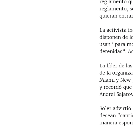
reglamento qu
reglamento, se
quieran entrar
La activista i
disponen de l
usan “para mo
detenidas”. Ad
La líder de l
de la organiz
Miami y New J
y recordó que
Andrei Sajaro
Soler advirtió
desean “canti
manera espont