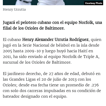
RADIO MARTÍ
Henry Urrutia
ESPECIALES
MULTIMEDIA
ESPECIALES
Jugará el pelotero cubano con el equipo Norfolk, una
filial de los Orioles de Baltimore.
EDITORIALES
LA REALIDAD DE LA VIVIENDA EN CUBA
SER VIEJO EN CUBA
El cubano
Henry Alexander Urrutia Rodríguez
, quien
SÍGUENOS
jugó en la Serie Nacional de béisbol en la isla desde
KENTU-CUBANO
2005 hasta 2009-10 y luego huyó hacia Haití en
LOS SANTOS DE HIALEAH
2011, ha sido enviado al equipo Norfolk de Triple A,
sucursal de los Orioles de Baltimore.
DESINFORMACIÓN RUSA EN AMÉRICA LATINA
LA INVASIÓN DE RUSIA A UCRANIA
El jardinero derecho, de 27 años de edad, debutó en
las Grandes Ligas el 20 de julio de 2013 con los
Orioles; desde esa fecha tiene un promedio de .276
con solo dos carreras impulsadas en su condición de
bateador designado con el equipo.