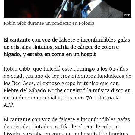
RADIO MARTÍ
ESPECIALES
Robin Gibb durante un concierto en Polonia
MULTIMEDIA
ESPECIALES
EDITORIALES
LA REALIDAD DE LA VIVIENDA EN CUBA
El cantante con voz de falsete e inconfundibles gafas
de cristales tintados, sufría de cáncer de colon e
SER VIEJO EN CUBA
hígado, y estaba en coma en un hospit
SÍGUENOS
KENTU-CUBANO
Robin Gibb, que falleció este domingo a los 62 años
LOS SANTOS DE HIALEAH
de edad, era uno de los tres miembros fundadores de
DESINFORMACIÓN RUSA EN AMÉRICA LATINA
los Bee Gees, el exitoso grupo británico que con
Fiebre del Sábado Noche convirtió la música disco en
LA INVASIÓN DE RUSIA A UCRANIA
un fenómeno mundial en los años 70, informa la
AFP.
El cantante con voz de falsete e inconfundibles gafas
de cristales tintados, sufría de cáncer de colon e
hígado, y estaba en coma en un hospital de Londres