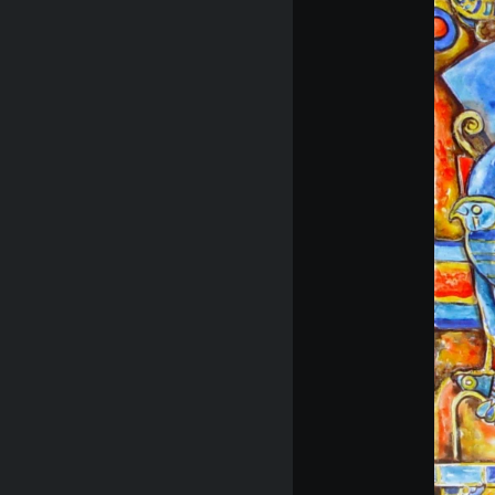
RADIO MARTÍ
ESPECIALES
MULTIMEDIA
ESPECIALES
EDITORIALES
LA REALIDAD DE LA VIVIENDA EN
CUBA
SER VIEJO EN CUBA
KENTU-CUBANO
LOS SANTOS DE HIALEAH
DESINFORMACIÓN RUSA EN
AMÉRICA LATINA
LA INVASIÓN DE RUSIA A UCRANIA