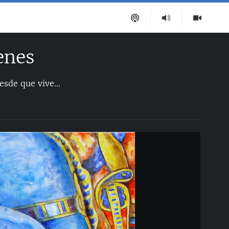
enes
Su gran pasión ha sido el arte egipcio y su obra es extremadamente prolífica. Desde que vive en Miami e hizo las cerámicas de la Ermita de la Caridad, ha trabajado en proyectos que han incluido 24, 13 y 28 Vírgenes. A la par, ha ido incorporando cada vez más otras técnicas y materiales como piedras semipreciosas, perlas y cristales de Swarovski en porcelana.