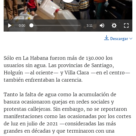
Auto
0:00
3:11
144p
Descargar
240p
Auto
144p
240p
360p
Sólo en La Habana fueron más de 130.000 los
360p
usuarios sin agua. Las provincias de Santiago,
480p
480p
720p
1080p
Holguín —al oriente— y Villa Clara —en el centro—
también enfrentaban la carencia.
720p
1080p
Tanto la falta de agua como la acumulación de
basura ocasionaron quejas en redes sociales y
protestas callejeras. Sin embargo, no se reportaron
manifestaciones como las ocasionadas por los cortes
de luz en julio de 2021 —consideradas las más
grandes en décadas y que terminaron con una