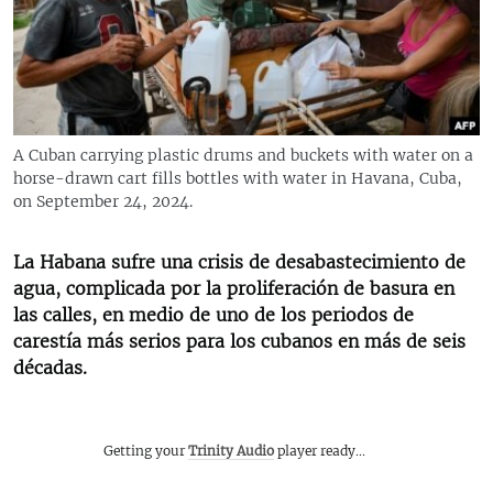
RADIO MARTÍ
ESPECIALES
MULTIMEDIA
ESPECIALES
EDITORIALES
LA REALIDAD DE LA VIVIENDA EN CUBA
A Cuban carrying plastic drums and buckets with water on a
horse-drawn cart fills bottles with water in Havana, Cuba,
SER VIEJO EN CUBA
SÍGUENOS
on September 24, 2024.
KENTU-CUBANO
LOS SANTOS DE HIALEAH
La Habana sufre una crisis de desabastecimiento de
agua, complicada por la proliferación de basura en
DESINFORMACIÓN RUSA EN AMÉRICA LATINA
las calles, en medio de uno de los periodos de
LA INVASIÓN DE RUSIA A UCRANIA
carestía más serios para los cubanos en más de seis
décadas.
Getting your
Trinity Audio
player ready...