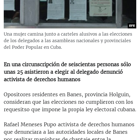
RADIO MARTÍ
ESPECIALES
MULTIMEDIA
ESPECIALES
Una mujer camina junto a carteles alusivos a las elecciones
EDITORIALES
LA REALIDAD DE LA VIVIENDA EN CUBA
de los delegados a las asambleas nacionales y provinciales
del Poder Popular en Cuba.
SER VIEJO EN CUBA
SÍGUENOS
KENTU-CUBANO
En una circunscripción de seiscientas personas sólo
unas 25 asistieron a elegir al delegado denunció
LOS SANTOS DE HIALEAH
activista de derechos humanos
DESINFORMACIÓN RUSA EN AMÉRICA LATINA
Opositores residentes en Banes, provincia Holguin,
LA INVASIÓN DE RUSIA A UCRANIA
consideran que las elecciones no cumplieron con los
requesitso que impone la propia ley electoral cubana.
Rafael Meneses Pupo activista de derechos humanos
que denunciara a las autoridades locales de Banes
por realizar maniobras de chantaje entre la