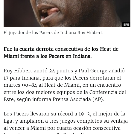
RADIO MARTÍ
ESPECIALES
MULTIMEDIA
ESPECIALES
El jugador de los Pacers de Indiana Roy Hibbert.
EDITORIALES
LA REALIDAD DE LA VIVIENDA EN CUBA
SER VIEJO EN CUBA
Fue la cuarta derrota consecutiva de los Heat de
SÍGUENOS
Miami frente a los Pacers en Indiana.
KENTU-CUBANO
LOS SANTOS DE HIALEAH
Roy Hibbert anotó 24 puntos y Paul George añadió
17 para Indiana, para que los Pacers derrotaran el
DESINFORMACIÓN RUSA EN AMÉRICA LATINA
martes 90-84 al Heat de Miami, en un encuentro
LA INVASIÓN DE RUSIA A UCRANIA
entre los dos mejores equipos de la Conferencia del
Este, según informa Prensa Asociada (AP).
Los Pacers llevaron su récord a 19-3, el mejor de la
liga, y ampliaron a tres juegos completos su ventaja
al vencer a Miami por cuarta ocasión consecutiva