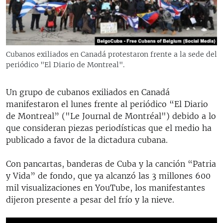
RADIO MARTÍ
ESPECIALES
MULTIMEDIA
ESPECIALES
Cubanos exiliados en Canadá protestaron frente a la sede del
EDITORIALES
LA REALIDAD DE LA VIVIENDA EN CUBA
periódico "El Diario de Montreal".
SER VIEJO EN CUBA
SÍGUENOS
Un grupo de cubanos exiliados en Canadá
KENTU-CUBANO
manifestaron el lunes frente al periódico “El Diario
de Montreal” ("Le Journal de Montréal") debido a lo
LOS SANTOS DE HIALEAH
que consideran piezas periodísticas que el medio ha
DESINFORMACIÓN RUSA EN AMÉRICA LATINA
publicado a favor de la dictadura cubana.
LA INVASIÓN DE RUSIA A UCRANIA
Con pancartas, banderas de Cuba y la canción “Patria
y Vida” de fondo, que ya alcanzó las 3 millones 600
mil visualizaciones en YouTube, los manifestantes
dijeron presente a pesar del frío y la nieve.