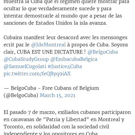
muestra la Cuba que el régimen quiere mostrar para
ocultar lo que verdaderamente sucede y para
intentar demostrarle al mundo que a pesar de las
sanciones de Estados Unidos la isla avanza.
Cubains manifest leur desacord avec les mensonges
ecrit par le
@JdeMontreal
à propos de Cuba. Soyons
clair, CUBA EST UNE DICTATURE !
@BelgoCuba
@CubaStudyGroup
@EmbacubaBelgica
@SamuelCogolati
#Justice4Cuba
pic.twitter.com/feQRyq9iAX
— BelgoCuba - Free Cubans of Belgium
(@BelgoCuba)
March 15, 2021
El pasado 7 de marzo, exiliados cubanos participaron
en caravanas de "Patria y Libertad" en Montreal y
Toronto, en solidaridad con la sociedad civil
independiente y los opositores en Cuba.