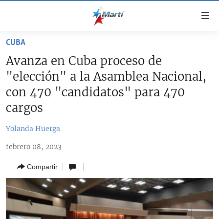
Enlaces
de
accesibilidad
CUBA
TITULARES
Ir
Avanza en Cuba proceso de
al
CUBA
"elección" a la Asamblea Nacional,
contenido
ESTADOS UNIDOS
principal
CUBA
con 470 "candidatos" para 470
Ir
AMÉRICA LATINA
cargos
DERECHOS HUMANOS
ESTADOS UNIDOS
a
INMIGRACIÓN
la
#11JCUBA, 5 AÑOS DESPUÉS
AMÉRICA 250
Yolanda Huerga
navegación
MUNDO
INFORME DEL DEPARTAMENTO DE ESTADO DE EEUU
principal
febrero 08, 2023
SOBRE CUBA
DEPORTES
Ir
Compartir
a
ARTE Y ENTRETENIMIENTO
la
OPINIÓN GRÁFICA
búsqueda
AUDIOVISUALES MARTÍ