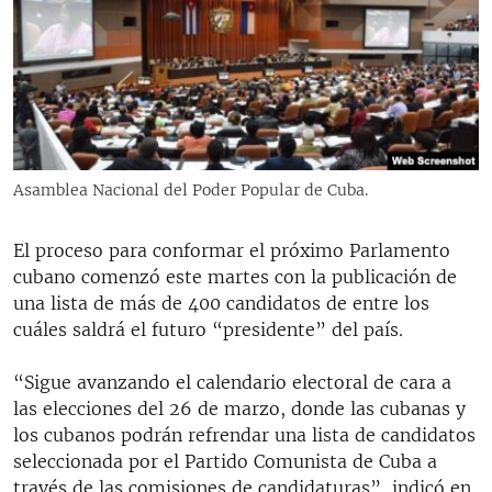
RADIO MARTÍ
ESPECIALES
MULTIMEDIA
ESPECIALES
EDITORIALES
LA REALIDAD DE LA VIVIENDA EN CUBA
SER VIEJO EN CUBA
Asamblea Nacional del Poder Popular de Cuba.
SÍGUENOS
KENTU-CUBANO
El proceso para conformar el próximo Parlamento
LOS SANTOS DE HIALEAH
cubano comenzó este martes con la publicación de
DESINFORMACIÓN RUSA EN AMÉRICA LATINA
una lista de más de 400 candidatos de entre los
cuáles saldrá el futuro “presidente” del país.
LA INVASIÓN DE RUSIA A UCRANIA
“Sigue avanzando el calendario electoral de cara a
las elecciones del 26 de marzo, donde las cubanas y
los cubanos podrán refrendar una lista de candidatos
seleccionada por el Partido Comunista de Cuba a
través de las comisiones de candidaturas”, indicó en